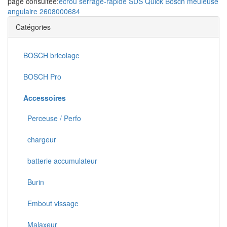
page consultée:
écrou serrage-rapide SDS Quick Bosch meuleuse
angulaire 2608000684
Catégories
BOSCH bricolage
BOSCH Pro
Accessoires
Perceuse / Perfo
chargeur
batterie accumulateur
Burin
Embout vissage
Malaxeur