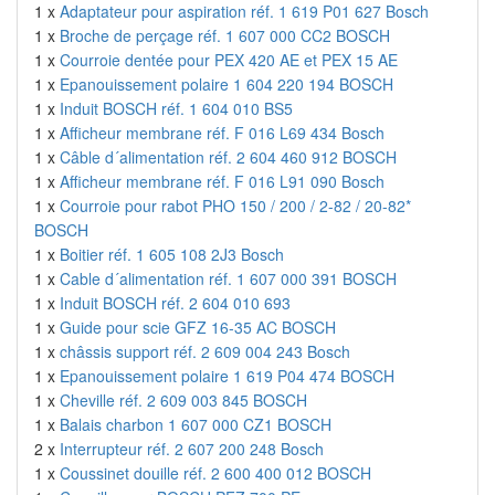
1 x
Adaptateur pour aspiration réf. 1 619 P01 627 Bosch
1 x
Broche de perçage réf. 1 607 000 CC2 BOSCH
1 x
Courroie dentée pour PEX 420 AE et PEX 15 AE
1 x
Epanouissement polaire 1 604 220 194 BOSCH
1 x
Induit BOSCH réf. 1 604 010 BS5
1 x
Afficheur membrane réf. F 016 L69 434 Bosch
1 x
Câble d´alimentation réf. 2 604 460 912 BOSCH
1 x
Afficheur membrane réf. F 016 L91 090 Bosch
1 x
Courroie pour rabot PHO 150 / 200 / 2-82 / 20-82*
BOSCH
1 x
Boitier réf. 1 605 108 2J3 Bosch
1 x
Cable d´alimentation réf. 1 607 000 391 BOSCH
1 x
Induit BOSCH réf. 2 604 010 693
1 x
Guide pour scie GFZ 16-35 AC BOSCH
1 x
châssis support réf. 2 609 004 243 Bosch
1 x
Epanouissement polaire 1 619 P04 474 BOSCH
1 x
Cheville réf. 2 609 003 845 BOSCH
1 x
Balais charbon 1 607 000 CZ1 BOSCH
2 x
Interrupteur réf. 2 607 200 248 Bosch
1 x
Coussinet douille réf. 2 600 400 012 BOSCH