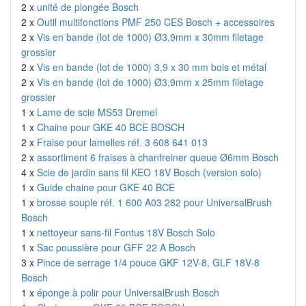
2 x
unité de plongée Bosch
2 x
Outil multifonctions PMF 250 CES Bosch + accessoires
2 x
Vis en bande (lot de 1000) Ø3,9mm x 30mm filetage
grossier
2 x
Vis en bande (lot de 1000) 3,9 x 30 mm bois et métal
2 x
Vis en bande (lot de 1000) Ø3,9mm x 25mm filetage
grossier
1 x
Lame de scie MS53 Dremel
1 x
Chaine pour GKE 40 BCE BOSCH
2 x
Fraise pour lamelles réf. 3 608 641 013
2 x
assortiment 6 fraises à chanfreiner queue Ø6mm Bosch
4 x
Scie de jardin sans fil KEO 18V Bosch (version solo)
1 x
Guide chaine pour GKE 40 BCE
1 x
brosse souple réf. 1 600 A03 282 pour UniversalBrush
Bosch
1 x
nettoyeur sans-fil Fontus 18V Bosch Solo
1 x
Sac poussière pour GFF 22 A Bosch
3 x
Pince de serrage 1/4 pouce GKF 12V-8, GLF 18V-8
Bosch
1 x
éponge à polir pour UniversalBrush Bosch