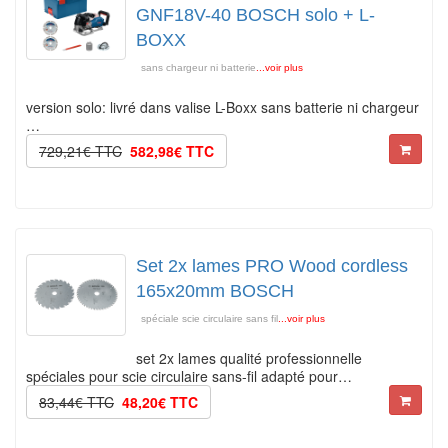
GNF18V-40 BOSCH solo + L-
BOXX
sans chargeur ni batterie
...voir plus
version solo: livré dans valise L-Boxx sans batterie ni chargeur
…
729,21€ TTC
582,98€ TTC
Set 2x lames PRO Wood cordless
165x20mm BOSCH
spéciale scie circulaire sans fil
...voir plus
set 2x lames qualité professionnelle
spéciales pour scie circulaire sans-fil adapté pour…
83,44€ TTC
48,20€ TTC