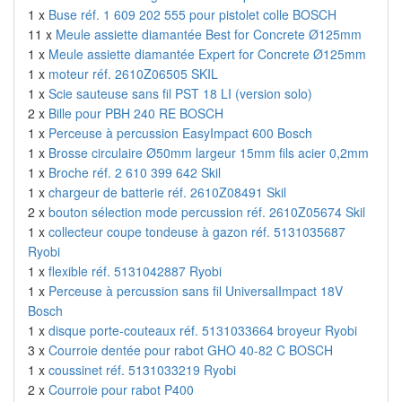
1 x
Buse réf. 1 609 202 555 pour pistolet colle BOSCH
11 x
Meule assiette diamantée Best for Concrete Ø125mm
1 x
Meule assiette diamantée Expert for Concrete Ø125mm
1 x
moteur réf. 2610Z06505 SKIL
1 x
Scie sauteuse sans fil PST 18 LI (version solo)
2 x
Bille pour PBH 240 RE BOSCH
1 x
Perceuse à percussion EasyImpact 600 Bosch
1 x
Brosse circulaire Ø50mm largeur 15mm fils acier 0,2mm
1 x
Broche réf. 2 610 399 642 Skil
1 x
chargeur de batterie réf. 2610Z08491 Skil
2 x
bouton sélection mode percussion réf. 2610Z05674 Skil
1 x
collecteur coupe tondeuse à gazon réf. 5131035687
Ryobi
1 x
flexible réf. 5131042887 Ryobi
1 x
Perceuse à percussion sans fil UniversalImpact 18V
Bosch
1 x
disque porte-couteaux réf. 5131033664 broyeur Ryobi
3 x
Courroie dentée pour rabot GHO 40-82 C BOSCH
1 x
coussinet réf. 5131033219 Ryobi
2 x
Courroie pour rabot P400