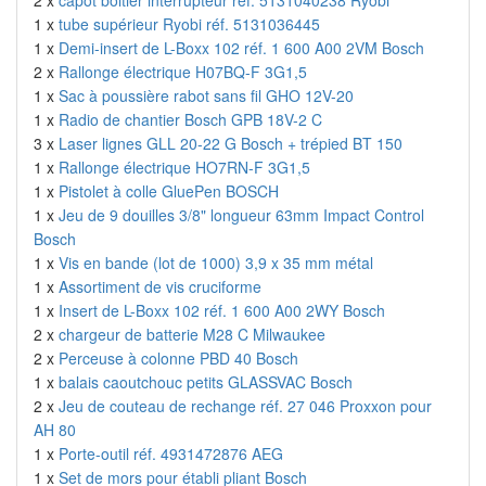
2 x
capot boitier interrupteur réf. 5131040238 Ryobi
1 x
tube supérieur Ryobi réf. 5131036445
1 x
Demi-insert de L-Boxx 102 réf. 1 600 A00 2VM Bosch
2 x
Rallonge électrique H07BQ-F 3G1,5
1 x
Sac à poussière rabot sans fil GHO 12V-20
1 x
Radio de chantier Bosch GPB 18V-2 C
3 x
Laser lignes GLL 20-22 G Bosch + trépied BT 150
1 x
Rallonge électrique HO7RN-F 3G1,5
1 x
Pistolet à colle GluePen BOSCH
1 x
Jeu de 9 douilles 3/8" longueur 63mm Impact Control
Bosch
1 x
Vis en bande (lot de 1000) 3,9 x 35 mm métal
1 x
Assortiment de vis cruciforme
1 x
Insert de L-Boxx 102 réf. 1 600 A00 2WY Bosch
2 x
chargeur de batterie M28 C Milwaukee
2 x
Perceuse à colonne PBD 40 Bosch
1 x
balais caoutchouc petits GLASSVAC Bosch
2 x
Jeu de couteau de rechange réf. 27 046 Proxxon pour
AH 80
1 x
Porte-outil réf. 4931472876 AEG
1 x
Set de mors pour établi pliant Bosch