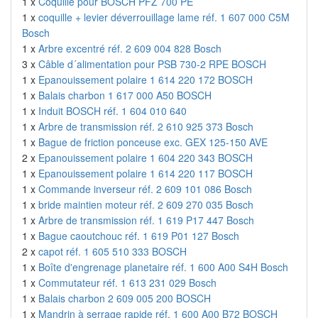
1 x
Coquille pour BOSCH PFZ 700 PE
1 x
coquille + levier déverrouillage lame réf. 1 607 000 C5M
Bosch
1 x
Arbre excentré réf. 2 609 004 828 Bosch
3 x
Câble d´alimentation pour PSB 730-2 RPE BOSCH
1 x
Epanouissement polaire 1 614 220 172 BOSCH
1 x
Balais charbon 1 617 000 A50 BOSCH
1 x
Induit BOSCH réf. 1 604 010 640
1 x
Arbre de transmission réf. 2 610 925 373 Bosch
1 x
Bague de friction ponceuse exc. GEX 125-150 AVE
2 x
Epanouissement polaire 1 604 220 343 BOSCH
1 x
Epanouissement polaire 1 614 220 117 BOSCH
1 x
Commande inverseur réf. 2 609 101 086 Bosch
1 x
bride maintien moteur réf. 2 609 270 035 Bosch
1 x
Arbre de transmission réf. 1 619 P17 447 Bosch
1 x
Bague caoutchouc réf. 1 619 P01 127 Bosch
2 x
capot réf. 1 605 510 333 BOSCH
1 x
Boîte d'engrenage planetaire réf. 1 600 A00 S4H Bosch
1 x
Commutateur réf. 1 613 231 029 Bosch
1 x
Balais charbon 2 609 005 200 BOSCH
1 x
Mandrin à serrage rapide réf. 1 600 A00 B72 BOSCH