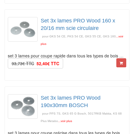
Set 3x lames PRO Wood 160 x
20/16 mm scie circulaire
pour GKS 54 CE, PKS 54 CE, GKS 55 CE, GKS 160
...voir
plus
set 3 lames pour coupe rapide dans tous les types de bois …
93,73€ TTC
52,40€ TTC
Set 3x lames PRO Wood
190x30mm BOSCH
pour PPS 7S, GKS 65 G Bosch, 5017RKB Makita, KS 68
Plus Metabo
...voir plus
set 3 lames pour coupe précise dans tous les types de bois …