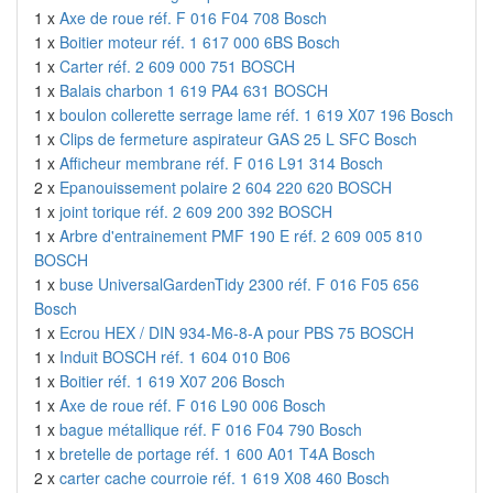
1 x
Axe de roue réf. F 016 F04 708 Bosch
1 x
Boitier moteur réf. 1 617 000 6BS Bosch
1 x
Carter réf. 2 609 000 751 BOSCH
1 x
Balais charbon 1 619 PA4 631 BOSCH
1 x
boulon collerette serrage lame réf. 1 619 X07 196 Bosch
1 x
Clips de fermeture aspirateur GAS 25 L SFC Bosch
1 x
Afficheur membrane réf. F 016 L91 314 Bosch
2 x
Epanouissement polaire 2 604 220 620 BOSCH
1 x
joint torique réf. 2 609 200 392 BOSCH
1 x
Arbre d'entrainement PMF 190 E réf. 2 609 005 810
BOSCH
1 x
buse UniversalGardenTidy 2300 réf. F 016 F05 656
Bosch
1 x
Ecrou HEX / DIN 934-M6-8-A pour PBS 75 BOSCH
1 x
Induit BOSCH réf. 1 604 010 B06
1 x
Boitier réf. 1 619 X07 206 Bosch
1 x
Axe de roue réf. F 016 L90 006 Bosch
1 x
bague métallique réf. F 016 F04 790 Bosch
1 x
bretelle de portage réf. 1 600 A01 T4A Bosch
2 x
carter cache courroie réf. 1 619 X08 460 Bosch