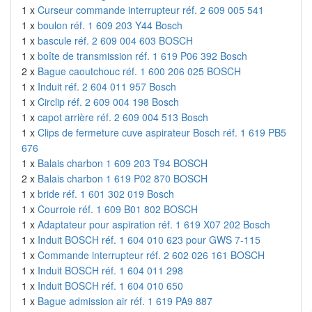
1 x
Curseur commande interrupteur réf. 2 609 005 541
1 x
boulon réf. 1 609 203 Y44 Bosch
1 x
bascule réf. 2 609 004 603 BOSCH
1 x
boîte de transmission réf. 1 619 P06 392 Bosch
2 x
Bague caoutchouc réf. 1 600 206 025 BOSCH
1 x
Induit réf. 2 604 011 957 Bosch
1 x
Circlip réf. 2 609 004 198 Bosch
1 x
capot arrière réf. 2 609 004 513 Bosch
1 x
Clips de fermeture cuve aspirateur Bosch réf. 1 619 PB5
676
1 x
Balais charbon 1 609 203 T94 BOSCH
2 x
Balais charbon 1 619 P02 870 BOSCH
1 x
bride réf. 1 601 302 019 Bosch
1 x
Courroie réf. 1 609 B01 802 BOSCH
1 x
Adaptateur pour aspiration réf. 1 619 X07 202 Bosch
1 x
Induit BOSCH réf. 1 604 010 623 pour GWS 7-115
1 x
Commande interrupteur réf. 2 602 026 161 BOSCH
1 x
Induit BOSCH réf. 1 604 011 298
1 x
Induit BOSCH réf. 1 604 010 650
1 x
Bague admission air réf. 1 619 PA9 887