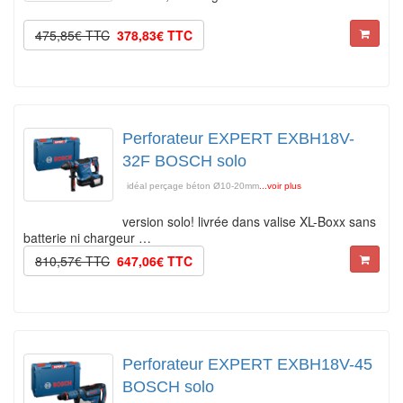
475,85€ TTC
378,83€ TTC
Perforateur EXPERT EXBH18V-
32F BOSCH solo
idéal perçage béton Ø10-20mm
...voir plus
version solo! livrée dans valise XL-Boxx sans
batterie ni chargeur …
810,57€ TTC
647,06€ TTC
Perforateur EXPERT EXBH18V-45
BOSCH solo