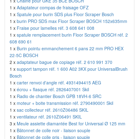
1 x
Chaine pour GKE 35 BCE BOSCH
1 x
Adaptateur compas de fraisage OFZ
1 x
Spatule pour burin SDS plus Floor Scraper Bosch
1 x
burin PRO SDS max Floor Scraper BOSCH 152x635mm
1 x
Fraise pour lamelles réf. 3 608 641 008
1 x
spatule remplacement burin Floor Scraper BOSCH réf. 2
608 690 61
1 x
Burin pointu emmanchement 6 pans 22 mm PRO HEX
22-5C BOSCH
2 x
adaptateur bague de copiage réf. 2 610 991 370
1 x
support tampon réf. 1 600 A02 3KX pour UniversalBrush
Bosch
1 x
carter renvoi d'angle réf. 4931494415 AEG
1 x
écrou + flasque réf. 2826407001 Skil
1 x
Radio de chantier Bosch GPB 18VH-6 SRC
1 x
moteur + boite transmission réf. 2790490001 Skil
1 x
sac collecteur réf. 2610Z06486 SKIL
1 x
ventilateur réf. 2610Z06491 SKIL
3 x
Meule assiette diamantée Best for Universal Ø 125 mm
1 x
Bâtonnet de colle noir - liaison souple
1 x
Bâtonnet de colle gris - liaison souple