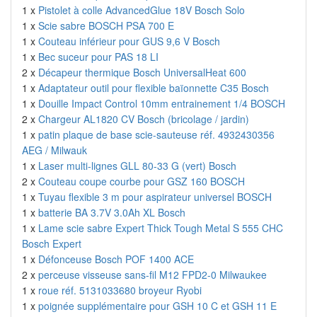
1 x
Pistolet à colle AdvancedGlue 18V Bosch Solo
1 x
Scie sabre BOSCH PSA 700 E
1 x
Couteau inférieur pour GUS 9,6 V Bosch
1 x
Bec suceur pour PAS 18 LI
2 x
Décapeur thermique Bosch UniversalHeat 600
1 x
Adaptateur outil pour flexible baïonnette C35 Bosch
1 x
Douille Impact Control 10mm entrainement 1/4 BOSCH
2 x
Chargeur AL1820 CV Bosch (bricolage / jardin)
1 x
patin plaque de base scie-sauteuse réf. 4932430356
AEG / Milwauk
1 x
Laser multi-lignes GLL 80-33 G (vert) Bosch
2 x
Couteau coupe courbe pour GSZ 160 BOSCH
1 x
Tuyau flexible 3 m pour aspirateur universel BOSCH
1 x
batterie BA 3.7V 3.0Ah XL Bosch
1 x
Lame scie sabre Expert Thick Tough Metal S 555 CHC
Bosch Expert
1 x
Défonceuse Bosch POF 1400 ACE
2 x
perceuse visseuse sans-fil M12 FPD2-0 Milwaukee
1 x
roue réf. 5131033680 broyeur Ryobi
1 x
poignée supplémentaire pour GSH 10 C et GSH 11 E