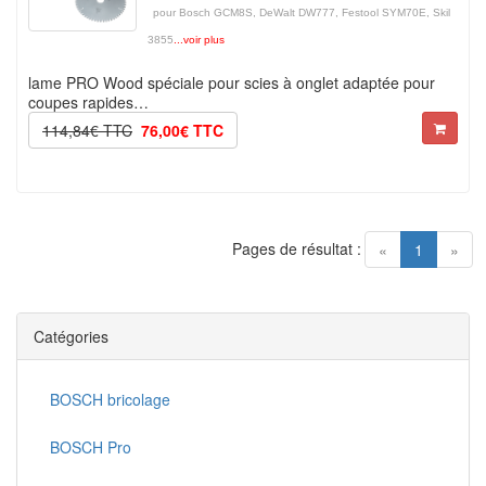
pour Bosch GCM8S, DeWalt DW777, Festool SYM70E, Skil
3855
...voir plus
lame PRO Wood spéciale pour scies à onglet adaptée pour
coupes rapides…
114,84€ TTC
76,00€ TTC
Pages de résultat :
(current)
«
1
»
Catégories
BOSCH bricolage
BOSCH Pro