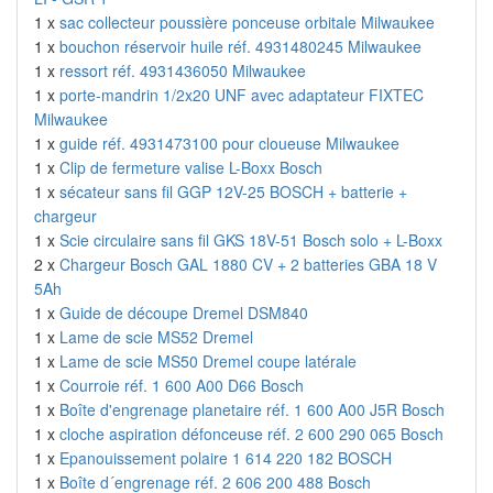
1 x
sac collecteur poussière ponceuse orbitale Milwaukee
1 x
bouchon réservoir huile réf. 4931480245 Milwaukee
1 x
ressort réf. 4931436050 Milwaukee
1 x
porte-mandrin 1/2x20 UNF avec adaptateur FIXTEC
Milwaukee
1 x
guide réf. 4931473100 pour cloueuse Milwaukee
1 x
Clip de fermeture valise L-Boxx Bosch
1 x
sécateur sans fil GGP 12V-25 BOSCH + batterie +
chargeur
1 x
Scie circulaire sans fil GKS 18V-51 Bosch solo + L-Boxx
2 x
Chargeur Bosch GAL 1880 CV + 2 batteries GBA 18 V
5Ah
1 x
Guide de découpe Dremel DSM840
1 x
Lame de scie MS52 Dremel
1 x
Lame de scie MS50 Dremel coupe latérale
1 x
Courroie réf. 1 600 A00 D66 Bosch
1 x
Boîte d'engrenage planetaire réf. 1 600 A00 J5R Bosch
1 x
cloche aspiration défonceuse réf. 2 600 290 065 Bosch
1 x
Epanouissement polaire 1 614 220 182 BOSCH
1 x
Boîte d´engrenage réf. 2 606 200 488 Bosch