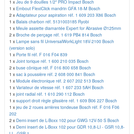
1 x
Jeu de 9 douilles 1/2" PRO Impact Bosch
1 x
Embout FlexiClick mandrin GFA 18-M Bosch
2 x
Adaptateur pour aspiration réf. 1 609 203 X86 Bosch
1 x
Balais charbon réf. 5131003185 Ryobi
1 x
Meule assiette diamantée Expert for Abrasive Ø125mm
2 x
Broche de perçage réf. 1 619 PB4 814 Bosch
1 x
Lampe sans fil UniversalWorkLight 18V-2100 Bosch
(version solo)
1 x
Porte fil réf. F 016 F04 839
1 x
Joint torique réf. 1 600 210 035 Bosch
2 x
buse cônique réf. F 016 800 658 Bosch
1 x
sac à poussière réf. 2 608 000 841 Bosch
1 x
Module électronique réf. 2 607 202 513 Bosch
1 x
Variateur de vitesse réf. 1 607 233 5AH Bosch
1 x
joint radial réf. 1 610 290 112 Bosch
1 x
support droit règle glissière réf. 1 609 B06 227 Bosch
1 x
jeu de 2 roues arrières tondeuse Bosch réf. F 016 F06
202
2 x
Demi-insert de L-Boxx 102 pour GWG 12V-50 S Bosch
1 x
Demi insert de L-Boxx 102 pour GDR 10,8-LI - GSR 10,8-
LI - GSR 1