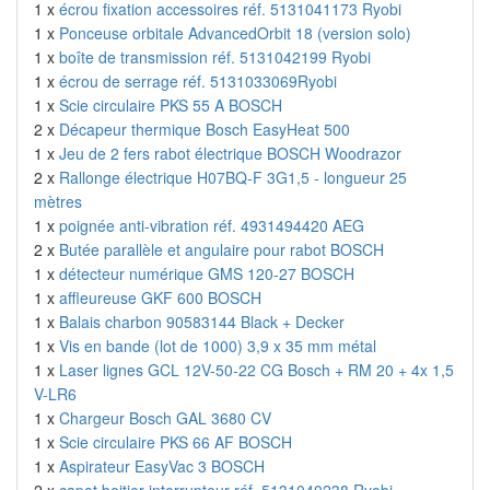
1 x
écrou fixation accessoires réf. 5131041173 Ryobi
1 x
Ponceuse orbitale AdvancedOrbit 18 (version solo)
1 x
boîte de transmission réf. 5131042199 Ryobi
1 x
écrou de serrage réf. 5131033069Ryobi
1 x
Scie circulaire PKS 55 A BOSCH
2 x
Décapeur thermique Bosch EasyHeat 500
1 x
Jeu de 2 fers rabot électrique BOSCH Woodrazor
2 x
Rallonge électrique H07BQ-F 3G1,5 - longueur 25
mètres
1 x
poignée anti-vibration réf. 4931494420 AEG
2 x
Butée parallèle et angulaire pour rabot BOSCH
1 x
détecteur numérique GMS 120-27 BOSCH
1 x
affleureuse GKF 600 BOSCH
1 x
Balais charbon 90583144 Black + Decker
1 x
Vis en bande (lot de 1000) 3,9 x 35 mm métal
1 x
Laser lignes GCL 12V-50-22 CG Bosch + RM 20 + 4x 1,5
V-LR6
1 x
Chargeur Bosch GAL 3680 CV
1 x
Scie circulaire PKS 66 AF BOSCH
1 x
Aspirateur EasyVac 3 BOSCH