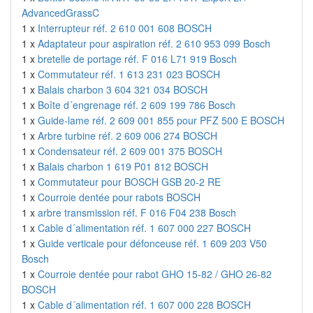
AdvancedGrassC
1 x
Interrupteur réf. 2 610 001 608 BOSCH
1 x
Adaptateur pour aspiration réf. 2 610 953 099 Bosch
1 x
bretelle de portage réf. F 016 L71 919 Bosch
1 x
Commutateur réf. 1 613 231 023 BOSCH
1 x
Balais charbon 3 604 321 034 BOSCH
1 x
Boîte d´engrenage réf. 2 609 199 786 Bosch
1 x
Guide-lame réf. 2 609 001 855 pour PFZ 500 E BOSCH
1 x
Arbre turbine réf. 2 609 006 274 BOSCH
1 x
Condensateur réf. 2 609 001 375 BOSCH
1 x
Balais charbon 1 619 P01 812 BOSCH
1 x
Commutateur pour BOSCH GSB 20-2 RE
1 x
Courroie dentée pour rabots BOSCH
1 x
arbre transmission réf. F 016 F04 238 Bosch
1 x
Cable d´alimentation réf. 1 607 000 227 BOSCH
1 x
Guide verticale pour défonceuse réf. 1 609 203 V50
Bosch
1 x
Courroie dentée pour rabot GHO 15-82 / GHO 26-82
BOSCH
1 x
Cable d´alimentation réf. 1 607 000 228 BOSCH