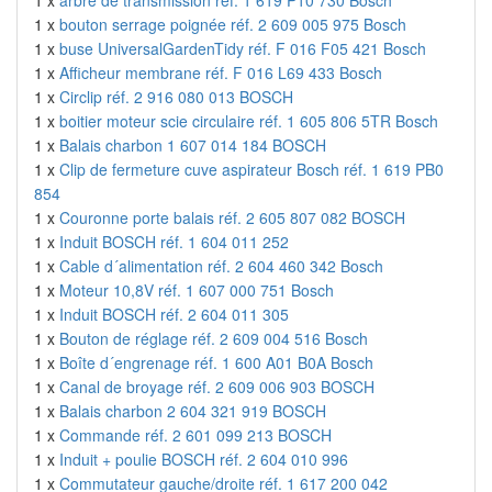
1 x
arbre de transmission réf. 1 619 P10 730 Bosch
1 x
bouton serrage poignée réf. 2 609 005 975 Bosch
1 x
buse UniversalGardenTidy réf. F 016 F05 421 Bosch
1 x
Afficheur membrane réf. F 016 L69 433 Bosch
1 x
Circlip réf. 2 916 080 013 BOSCH
1 x
boitier moteur scie circulaire réf. 1 605 806 5TR Bosch
1 x
Balais charbon 1 607 014 184 BOSCH
1 x
Clip de fermeture cuve aspirateur Bosch réf. 1 619 PB0
854
1 x
Couronne porte balais réf. 2 605 807 082 BOSCH
1 x
Induit BOSCH réf. 1 604 011 252
1 x
Cable d´alimentation réf. 2 604 460 342 Bosch
1 x
Moteur 10,8V réf. 1 607 000 751 Bosch
1 x
Induit BOSCH réf. 2 604 011 305
1 x
Bouton de réglage réf. 2 609 004 516 Bosch
1 x
Boîte d´engrenage réf. 1 600 A01 B0A Bosch
1 x
Canal de broyage réf. 2 609 006 903 BOSCH
1 x
Balais charbon 2 604 321 919 BOSCH
1 x
Commande réf. 2 601 099 213 BOSCH
1 x
Induit + poulie BOSCH réf. 2 604 010 996
1 x
Commutateur gauche/droite réf. 1 617 200 042