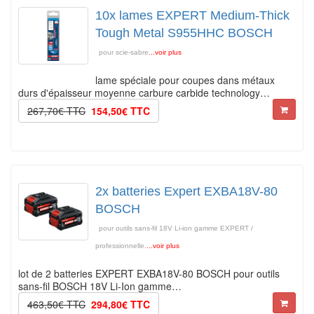
10x lames EXPERT Medium-Thick
Tough Metal S955HHC BOSCH
pour scie-sabre
...voir plus
lame spéciale pour coupes dans métaux
durs d'épaisseur moyenne carbure carbide technology…
267,70€ TTC
154,50€ TTC
2x batteries Expert EXBA18V-80
BOSCH
pour outils sans-fil 18V Li-ion gamme EXPERT /
professionnelle.
...voir plus
lot de 2 batteries EXPERT EXBA18V-80 BOSCH pour outils
sans-fil BOSCH 18V Li-Ion gamme…
463,50€ TTC
294,80€ TTC