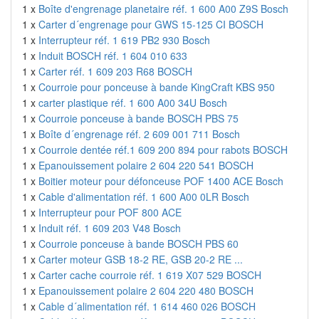
1 x
Boîte d'engrenage planetaire réf. 1 600 A00 Z9S Bosch
1 x
Carter d´engrenage pour GWS 15-125 CI BOSCH
1 x
Interrupteur réf. 1 619 PB2 930 Bosch
1 x
Induit BOSCH réf. 1 604 010 633
1 x
Carter réf. 1 609 203 R68 BOSCH
1 x
Courroie pour ponceuse à bande KingCraft KBS 950
1 x
carter plastique réf. 1 600 A00 34U Bosch
1 x
Courroie ponceuse à bande BOSCH PBS 75
1 x
Boîte d´engrenage réf. 2 609 001 711 Bosch
1 x
Courroie dentée réf.1 609 200 894 pour rabots BOSCH
1 x
Epanouissement polaire 2 604 220 541 BOSCH
1 x
Boitier moteur pour défonceuse POF 1400 ACE Bosch
1 x
Cable d'alimentation réf. 1 600 A00 0LR Bosch
1 x
Interrupteur pour POF 800 ACE
1 x
Induit réf. 1 609 203 V48 Bosch
1 x
Courroie ponceuse à bande BOSCH PBS 60
1 x
Carter moteur GSB 18-2 RE, GSB 20-2 RE ...
1 x
Carter cache courroie réf. 1 619 X07 529 BOSCH
1 x
Epanouissement polaire 2 604 220 480 BOSCH
1 x
Cable d´alimentation réf. 1 614 460 026 BOSCH