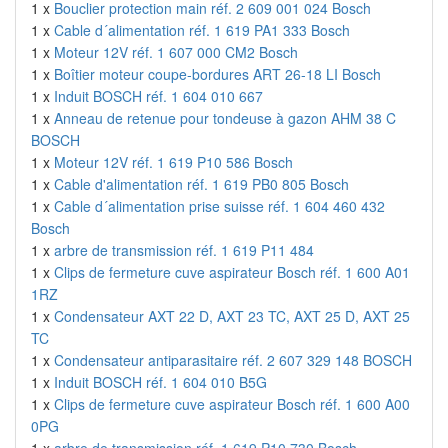
1 x
Bouclier protection main réf. 2 609 001 024 Bosch
1 x
Cable d´alimentation réf. 1 619 PA1 333 Bosch
1 x
Moteur 12V réf. 1 607 000 CM2 Bosch
1 x
Boîtier moteur coupe-bordures ART 26-18 LI Bosch
1 x
Induit BOSCH réf. 1 604 010 667
1 x
Anneau de retenue pour tondeuse à gazon AHM 38 C
BOSCH
1 x
Moteur 12V réf. 1 619 P10 586 Bosch
1 x
Cable d'alimentation réf. 1 619 PB0 805 Bosch
1 x
Cable d´alimentation prise suisse réf. 1 604 460 432
Bosch
1 x
arbre de transmission réf. 1 619 P11 484
1 x
Clips de fermeture cuve aspirateur Bosch réf. 1 600 A01
1RZ
1 x
Condensateur AXT 22 D, AXT 23 TC, AXT 25 D, AXT 25
TC
1 x
Condensateur antiparasitaire réf. 2 607 329 148 BOSCH
1 x
Induit BOSCH réf. 1 604 010 B5G
1 x
Clips de fermeture cuve aspirateur Bosch réf. 1 600 A00
0PG