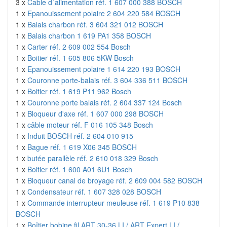
3 x
Cable d´alimentation réf. 1 607 000 388 BOSCH
1 x
Epanouissement polaire 2 604 220 584 BOSCH
1 x
Balais charbon réf. 3 604 321 012 BOSCH
1 x
Balais charbon 1 619 PA1 358 BOSCH
1 x
Carter réf. 2 609 002 554 Bosch
1 x
Boitier réf. 1 605 806 5KW Bosch
1 x
Epanouissement polaire 1 614 220 193 BOSCH
1 x
Couronne porte-balais réf. 3 604 336 511 BOSCH
1 x
Boitier réf. 1 619 P11 962 Bosch
1 x
Couronne porte balais réf. 2 604 337 124 Bosch
1 x
Bloqueur d'axe réf. 1 607 000 298 BOSCH
1 x
câble moteur réf. F 016 105 348 Bosch
1 x
Induit BOSCH réf. 2 604 010 915
1 x
Bague réf. 1 619 X06 345 BOSCH
1 x
butée parallèle réf. 2 610 018 329 Bosch
1 x
Boitier réf. 1 600 A01 6U1 Bosch
1 x
Bloqueur canal de broyage réf. 2 609 004 582 BOSCH
1 x
Condensateur réf. 1 607 328 028 BOSCH
1 x
Commande interrupteur meuleuse réf. 1 619 P10 838
BOSCH
1 x
Boîtier bobine fil ART 30-36 LI / ART Expert LI /