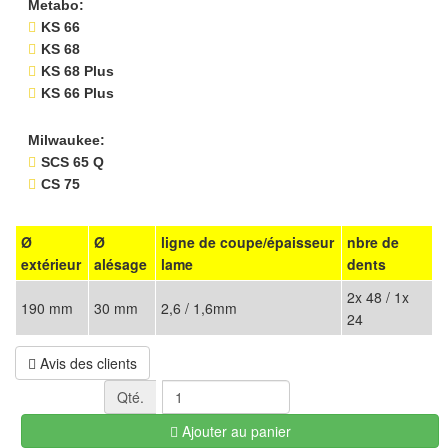
Metabo:
KS 66
KS 68
KS 68 Plus
KS 66 Plus
Milwaukee:
SCS 65 Q
CS 75
Ø
Ø
ligne de coupe/épaisseur
nbre de
extérieur
alésage
lame
dents
2x 48 / 1x
190 mm
30 mm
2,6 / 1,6mm
24
Avis des clients
Qté.
Ajouter au panier