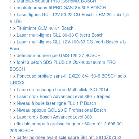
1 x
Marteau-piqueur PRO GSH5MX BOSCH
1 x
aspirateur sans-fil PRO GAS18V-6LS BOSCH
1 x
Laser lignes GCL 12V-50-22 CG Bosch + RM 20 + 4x 1,5
V-LR6
1 x
Télémètre GLM 40-31 Bosch
1 x
Laser multi-lignes GLL 80-33 G (vert) Bosch
1 x
Laser multi-lignes GLL 12V-100-33 CG (vert) Bosch + L-
Boxx
1 x
détecteur numérique GMS 120-27 BOSCH
1 x
forêt à béton SDS-PLUS-5X Ø5x400x460mm PRO
BOSCH
1 x
Ponceuse orbitale sans-fil EXEX18V-150-5 BOSCH solo
L-BOXX
1 x
Lame de rechange herbe Multi-click ISIO 2014
1 x
Laser croix Bosch AdvancedLevel 360 + trépied
1 x
Niveau à bulle laser ligne PLL 1 P Bosch
1 x
Niveau optique GOL 20 D Professional Bosch
1 x
Laser croix Bosch AdvancedLevel 360
1 x
flexible pompe à graisse longueur 60cm réf. 2 608 001
206 BOSCH
1 x
carter poignée avant scie-sabre Skil réf. 2610Z07352