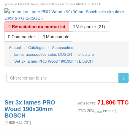
promotion Lame PRO Wood 190x30mm Bosch scie circulaire GKS190 GKS65GCE
Rétractation du contrat ici
Voir panier (21)
Commander
Mon compte
Accueil
Catalogue
Accessoires
lames accessoires scies BOSCH
circulaire
Set 3x lames PRO Wood 190x30mm BOSCH
Set 3x lames PRO
71,80€ TTC
107,84€ TTC
Wood 190x30mm
[TVA 20%,
en sus]
port
BOSCH
[
2 608 644 731
]