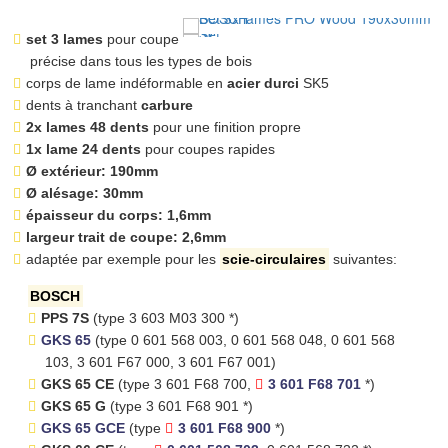
set 3 lames
pour coupe
précise dans tous les types de bois
corps de lame indéformable en
acier durci
SK5
dents à tranchant
carbure
2x lames 48 dents
pour une finition propre
1x lame 24 dents
pour coupes rapides
Ø extérieur: 190mm
Ø alésage: 30mm
épaisseur du corps: 1,6mm
largeur trait de coupe: 2,6mm
adaptée par exemple pour les
scie-circulaires
suivantes:
BOSCH
PPS 7S
(type 3 603 M03 300 *)
GKS 65
(type 0 601 568 003, 0 601 568 048, 0 601 568
103, 3 601 F67 000, 3 601 F67 001)
GKS 65 CE
(type 3 601 F68 700,
3 601 F68 701
*)
GKS 65 G
(type 3 601 F68 901 *)
GKS 65 GCE
(type
3 601 F68 900
*)