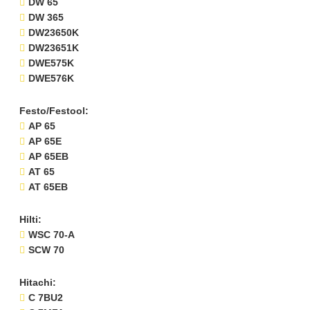
DW 65
DW 365
DW23650K
DW23651K
DWE575K
DWE576K
Festo/Festool:
AP 65
AP 65E
AP 65EB
AT 65
AT 65EB
Hilti:
WSC 70-A
SCW 70
Hitachi:
C 7BU2