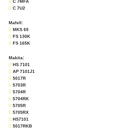
C 7MFA
C 7U2
Mafell:
MKS 65
FS 130K
FS 165K
Makita:
HS 7101
AP 7101J1
5017R
5703R
5704R
5704RK
5705R
5705RX
HS7101
5017RKB