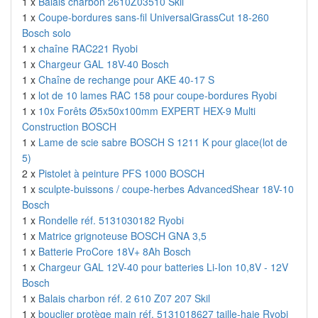
1 x
Balais charbon 2610Z03510 Skil
1 x
Coupe-bordures sans-fil UniversalGrassCut 18-260
Bosch solo
1 x
chaîne RAC221 Ryobi
1 x
Chargeur GAL 18V-40 Bosch
1 x
Chaîne de rechange pour AKE 40-17 S
1 x
lot de 10 lames RAC 158 pour coupe-bordures Ryobi
1 x
10x Forêts Ø5x50x100mm EXPERT HEX-9 Multi
Construction BOSCH
1 x
Lame de scie sabre BOSCH S 1211 K pour glace(lot de
5)
2 x
Pistolet à peinture PFS 1000 BOSCH
1 x
sculpte-buissons / coupe-herbes AdvancedShear 18V-10
Bosch
1 x
Rondelle réf. 5131030182 Ryobi
1 x
Matrice grignoteuse BOSCH GNA 3,5
1 x
Batterie ProCore 18V+ 8Ah Bosch
1 x
Chargeur GAL 12V-40 pour batteries Li-Ion 10,8V - 12V
Bosch
1 x
Balais charbon réf. 2 610 Z07 207 Skil
1 x
bouclier protège main réf. 5131018627 taille-haie Ryobi