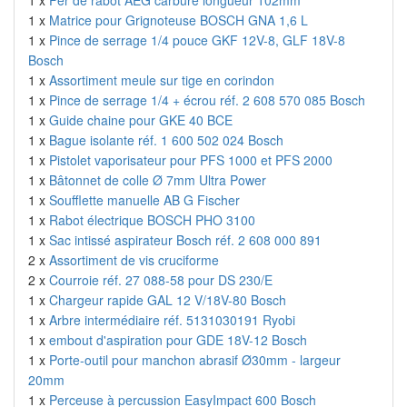
1 x
Fer de rabot AEG carbure longueur 102mm
1 x
Matrice pour Grignoteuse BOSCH GNA 1,6 L
1 x
Pince de serrage 1/4 pouce GKF 12V-8, GLF 18V-8
Bosch
1 x
Assortiment meule sur tige en corindon
1 x
Pince de serrage 1/4 + écrou réf. 2 608 570 085 Bosch
1 x
Guide chaine pour GKE 40 BCE
1 x
Bague isolante réf. 1 600 502 024 Bosch
1 x
Pistolet vaporisateur pour PFS 1000 et PFS 2000
1 x
Bâtonnet de colle Ø 7mm Ultra Power
1 x
Soufflette manuelle AB G Fischer
1 x
Rabot électrique BOSCH PHO 3100
1 x
Sac intissé aspirateur Bosch réf. 2 608 000 891
2 x
Assortiment de vis cruciforme
2 x
Courroie réf. 27 088-58 pour DS 230/E
1 x
Chargeur rapide GAL 12 V/18V-80 Bosch
1 x
Arbre intermédiaire réf. 5131030191 Ryobi
1 x
embout d'aspiration pour GDE 18V-12 Bosch
1 x
Porte-outil pour manchon abrasif Ø30mm - largeur
20mm
1 x
Perceuse à percussion EasyImpact 600 Bosch