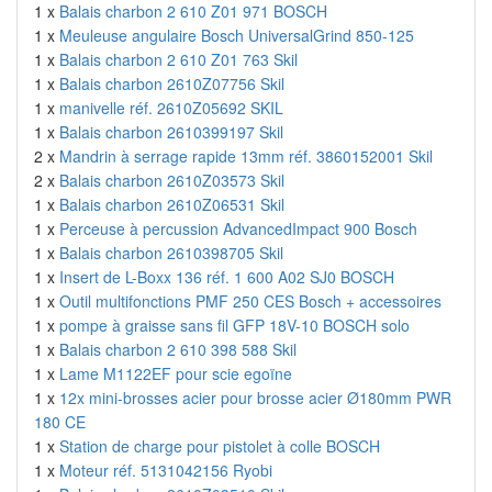
1 x
Balais charbon 2 610 Z01 971 BOSCH
1 x
Meuleuse angulaire Bosch UniversalGrind 850-125
1 x
Balais charbon 2 610 Z01 763 Skil
1 x
Balais charbon 2610Z07756 Skil
1 x
manivelle réf. 2610Z05692 SKIL
1 x
Balais charbon 2610399197 Skil
2 x
Mandrin à serrage rapide 13mm réf. 3860152001 Skil
2 x
Balais charbon 2610Z03573 Skil
1 x
Balais charbon 2610Z06531 Skil
1 x
Perceuse à percussion AdvancedImpact 900 Bosch
1 x
Balais charbon 2610398705 Skil
1 x
Insert de L-Boxx 136 réf. 1 600 A02 SJ0 BOSCH
1 x
Outil multifonctions PMF 250 CES Bosch + accessoires
1 x
pompe à graisse sans fil GFP 18V-10 BOSCH solo
1 x
Balais charbon 2 610 398 588 Skil
1 x
Lame M1122EF pour scie egoïne
1 x
12x mini-brosses acier pour brosse acier Ø180mm PWR
180 CE
1 x
Station de charge pour pistolet à colle BOSCH
1 x
Moteur réf. 5131042156 Ryobi