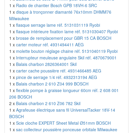
1 x
Radio de chantier Bosch GPB 18VH-6 SRC
1 x
disque à tronçonner diamanté 76x10mm DHMM76
Milwaukee
1 x
flasque serrage lame réf. 5131031119 Ryobi
1 x
flasque intérieure fixation lame réf. 5131030407 Ryobi
1 x
brosse de remplacement pour GBR 15 CA BOSCH
1 x
carter moteur réf. 4931494411 AEG
1 x
molette bouton réglage chaine réf. 5131040119 Ryobi
1 x
Interrupteur meuleuse angulaire Skil réf. 4870679001
1 x
Balais charbon 2826364001 Skil
1 x
carter cache poussière réf. 4931466485 AEG
1 x
pince de serrage 1/4 réf. 4932313194 AEG
1 x
Balais charbon 2 610 Z04 999 BOSCH
1 x
flexible pompe à graisse longueur 60cm réf. 2 608 001
206 BOSCH
2 x
Balais charbon 2 610 Z06 782 Skil
1 x
Agrafeuse électrique sans fil UniversalTacker 18V-14
BOSCH
1 x
Scie cloche EXPERT Sheet Metal Ø51mm BOSCH
1 x
sac collecteur poussière ponceuse orbitale Milwaukee