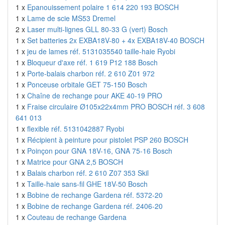
1 x
Epanouissement polaire 1 614 220 193 BOSCH
1 x
Lame de scie MS53 Dremel
2 x
Laser multi-lignes GLL 80-33 G (vert) Bosch
1 x
Set batteries 2x EXBA18V-80 + 4x EXBA18V-40 BOSCH
1 x
jeu de lames réf. 5131035540 taille-haie Ryobi
1 x
Bloqueur d'axe réf. 1 619 P12 188 Bosch
1 x
Porte-balais charbon réf. 2 610 Z01 972
1 x
Ponceuse orbitale GET 75-150 Bosch
1 x
Chaîne de rechange pour AKE 40-19 PRO
1 x
Fraise circulaire Ø105x22x4mm PRO BOSCH réf. 3 608
641 013
1 x
flexible réf. 5131042887 Ryobi
1 x
Récipient à peinture pour pistolet PSP 260 BOSCH
1 x
Poinçon pour GNA 18V-16, GNA 75-16 Bosch
1 x
Matrice pour GNA 2,5 BOSCH
1 x
Balais charbon réf. 2 610 Z07 353 Skil
1 x
Taille-haie sans-fil GHE 18V-50 Bosch
1 x
Bobine de rechange Gardena réf. 5372-20
1 x
Bobine de rechange Gardena réf. 2406-20
1 x
Couteau de rechange Gardena