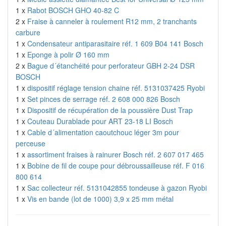
1 x
Rabot BOSCH GHO 40-82 C
2 x
Fraise à canneler à roulement R12 mm, 2 tranchants
carbure
1 x
Condensateur antiparasitaire réf. 1 609 B04 141 Bosch
1 x
Eponge à polir Ø 160 mm
2 x
Bague d´étanchéité pour perforateur GBH 2-24 DSR
BOSCH
1 x
dispositif réglage tension chaine réf. 5131037425 Ryobi
1 x
Set pinces de serrage réf. 2 608 000 826 Bosch
1 x
Dispositif de récupération de la poussière Dust Trap
1 x
Couteau Durablade pour ART 23-18 LI Bosch
1 x
Cable d´alimentation caoutchouc léger 3m pour
perceuse
1 x
assortiment fraises à rainurer Bosch réf. 2 607 017 465
1 x
Bobine de fil de coupe pour débroussailleuse réf. F 016
800 614
1 x
Sac collecteur réf. 5131042855 tondeuse à gazon Ryobi
1 x
Vis en bande (lot de 1000) 3,9 x 25 mm métal