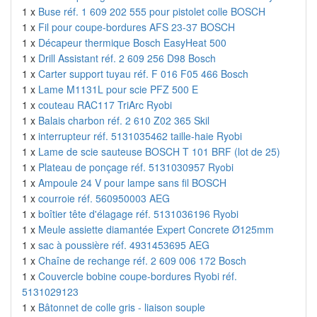
1 x
Buse réf. 1 609 202 555 pour pistolet colle BOSCH
1 x
Fil pour coupe-bordures AFS 23-37 BOSCH
1 x
Décapeur thermique Bosch EasyHeat 500
1 x
Drill Assistant réf. 2 609 256 D98 Bosch
1 x
Carter support tuyau réf. F 016 F05 466 Bosch
1 x
Lame M1131L pour scie PFZ 500 E
1 x
couteau RAC117 TriArc Ryobi
1 x
Balais charbon réf. 2 610 Z02 365 Skil
1 x
interrupteur réf. 5131035462 taille-haie Ryobi
1 x
Lame de scie sauteuse BOSCH T 101 BRF (lot de 25)
1 x
Plateau de ponçage réf. 5131030957 Ryobi
1 x
Ampoule 24 V pour lampe sans fil BOSCH
1 x
courroie réf. 560950003 AEG
1 x
boîtier tête d'élagage réf. 5131036196 Ryobi
1 x
Meule assiette diamantée Expert Concrete Ø125mm
1 x
sac à poussière réf. 4931453695 AEG
1 x
Chaîne de rechange réf. 2 609 006 172 Bosch
1 x
Couvercle bobine coupe-bordures Ryobi réf.
5131029123
1 x
Bâtonnet de colle gris - liaison souple