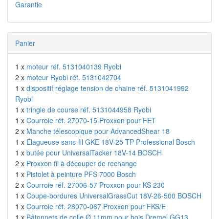
Garantie
Panier
1 x
moteur réf. 5131040139 Ryobi
2 x
moteur Ryobi réf. 5131042704
1 x
dispositif réglage tension de chaine réf. 5131041992
Ryobi
1 x
tringle de course réf. 5131044958 Ryobi
1 x
Courroie réf. 27070-15 Proxxon pour FET
2 x
Manche télescopique pour AdvancedShear 18
1 x
Élagueuse sans-fil GKE 18V-25 TP Professional Bosch
1 x
butée pour UniversalTacker 18V-14 BOSCH
2 x
Proxxon fil à découper de rechange
1 x
Pistolet à peinture PFS 7000 Bosch
2 x
Courroie réf. 27006-57 Proxxon pour KS 230
1 x
Coupe-bordures UniversalGrassCut 18V-26-500 BOSCH
1 x
Courroie réf. 28070-067 Proxxon pour FKS/E
1 x
Bâtonnets de colle Ø 11mm pour bois Dremel GG13