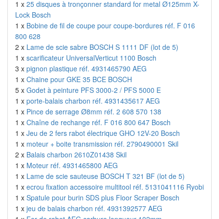
1 x
25 disques à tronçonner standard for metal Ø125mm X-
Lock Bosch
1 x
Bobine de fil de coupe pour coupe-bordures réf. F 016
800 628
2 x
Lame de scie sabre BOSCH S 1111 DF (lot de 5)
1 x
scarificateur UniversalVerticut 1100 Bosch
3 x
pignon plastique réf. 4931465790 AEG
1 x
Chaine pour GKE 35 BCE BOSCH
5 x
Godet à peinture PFS 3000-2 / PFS 5000 E
1 x
porte-balais charbon réf. 4931435617 AEG
1 x
Pince de serrage Ø8mm réf. 2 608 570 138
1 x
Chaîne de rechange réf. F 016 800 647 Bosch
1 x
Jeu de 2 fers rabot électrique GHO 12V-20 Bosch
1 x
moteur + boite transmission réf. 2790490001 Skil
2 x
Balais charbon 2610Z01438 Skil
1 x
Moteur réf. 4931465800 AEG
1 x
Lame de scie sauteuse BOSCH T 321 BF (lot de 5)
1 x
ecrou fixation accessoire multitool réf. 5131041116 Ryobi
1 x
Spatule pour burin SDS plus Floor Scraper Bosch
1 x
jeu de balais charbon réf. 4931392577 AEG