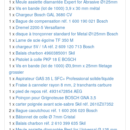
1 x
Meule assiette diamantée Expert for Abrasive Ø125mm
2 x
Vis en bande (lot de 1000) 3,9 x 30 mm métal
1 x
Chargeur Bosch GAL 3680 CV
1 x
Bague de compensation réf. 1 600 190 021 Bosch
1 x
Dremel 2200-5 Versaflame
1 x
disque à tronçonner standard for Metal Ø125mm Bosch
1 x
Lame de scie égoïne TF 350 M
1 x
chargeur 5V / 1A réf. 2 609 120 713 Bosch
1 x
Balais charbon 4960385001 Skil
1 x
Pistolet à colle PKP 18 E BOSCH
1 x
Vis en bande (lot de 1000) Ø3,9mm x 25mm filetage
grossier
1 x
Aspirateur GAS 35 L SFC+ Professional solide/liquide
1 x
Fraise à canneler rayon 8 mm, 2 tranchants carbure
1 x
pied de repos réf. 4931472854 AEG
1 x
Poinçon pour Grignoteuse BOSCH GNA 3,5
1 x
carter poignée avant scie-sabre Skil réf. 2610Z07352
2 x
Bague caoutchouc réf. 1 600 206 020 Bosch
1 x
Bâtonnet de colle Ø 7mm Cristal
1 x
Balais charbon réf. 2 610 399 635 Skil
1 x
Meule assiette diamantée Best for Universal Ø 125 mm