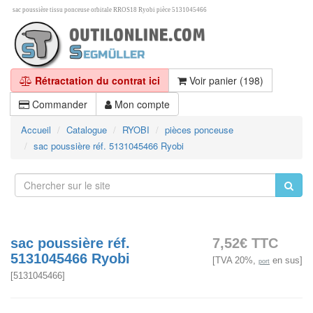
sac poussière tissu ponceuse orbitale RROS18 Ryobi pièce 5131045466
Rétractation du contrat ici
Voir panier (198)
Commander
Mon compte
Accueil
Catalogue
RYOBI
pièces ponceuse
sac poussière réf. 5131045466 Ryobi
sac poussière réf.
7,52€ TTC
5131045466 Ryobi
[TVA 20%,
en sus]
port
[
5131045466
]