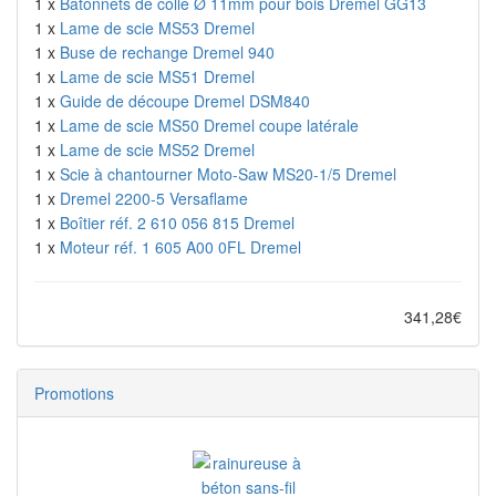
1 x
Bâtonnets de colle Ø 11mm pour bois Dremel GG13
1 x
Lame de scie MS53 Dremel
1 x
Buse de rechange Dremel 940
1 x
Lame de scie MS51 Dremel
1 x
Guide de découpe Dremel DSM840
1 x
Lame de scie MS50 Dremel coupe latérale
1 x
Lame de scie MS52 Dremel
1 x
Scie à chantourner Moto-Saw MS20-1/5 Dremel
1 x
Dremel 2200-5 Versaflame
1 x
Boîtier réf. 2 610 056 815 Dremel
1 x
Moteur réf. 1 605 A00 0FL Dremel
341,28€
Promotions