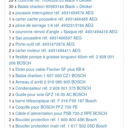
28 x
Courroie réf. 1004526-55 Black + Decker
30 x
Balais charbon 90583144 Black + Decker
2 x
poussoir interrupteur réf. 4931494576 AEG
1 x
carter cache poussière réf. 4931466485 AEG
2 x
pince de serrage 1/4 réf. 4932313194 AEG
1 x
couronne renvoi d'angle + flasque réf. 4931494416 AEG
1 x
Sac poussière réf. 4931466597 AEG
2 x
Porte-outil réf. 4931472876 AEG
2 x
carter moteur réf. 4931494411 AEG
1 x
flexible pompe à graisse longueur 60cm réf. 2 608 001
206 BOSCH
1 x
Etrier pour cable Fischer SF plus KB 8
1 x
Balais charbon 1 607 000 CZ1 BOSCH
1 x
Anneau d´arrêt 2 916 080 905 BOSCH
1 x
Condensateur réf. 2 609 001 375 BOSCH
2 x
Guide pour scie GFZ 16-35 AC BOSCH
1 x
barre télescopique réf. F 016 F05 187 Bosch
1 x
Coquille pour BOSCH PFZ 700 PE
1 x
Câble d´alimentation pour PSB 730-2 RPE BOSCH
2 x
Bouclier protection réf. 1 600 A00 4SK Bosch
1 x
Bouclier protection main réf. 1 617 S02 0SD Bosch