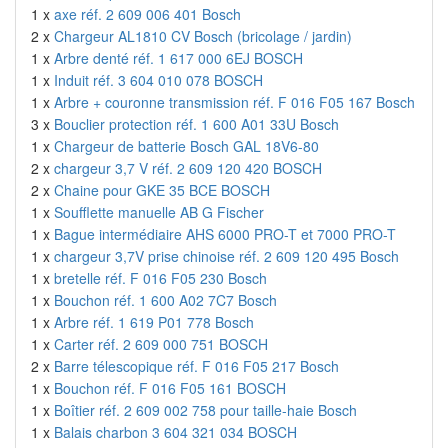
1 x
axe réf. 2 609 006 401 Bosch
2 x
Chargeur AL1810 CV Bosch (bricolage / jardin)
1 x
Arbre denté réf. 1 617 000 6EJ BOSCH
1 x
Induit réf. 3 604 010 078 BOSCH
1 x
Arbre + couronne transmission réf. F 016 F05 167 Bosch
3 x
Bouclier protection réf. 1 600 A01 33U Bosch
1 x
Chargeur de batterie Bosch GAL 18V6-80
2 x
chargeur 3,7 V réf. 2 609 120 420 BOSCH
2 x
Chaine pour GKE 35 BCE BOSCH
1 x
Soufflette manuelle AB G Fischer
1 x
Bague intermédiaire AHS 6000 PRO-T et 7000 PRO-T
1 x
chargeur 3,7V prise chinoise réf. 2 609 120 495 Bosch
1 x
bretelle réf. F 016 F05 230 Bosch
1 x
Bouchon réf. 1 600 A02 7C7 Bosch
1 x
Arbre réf. 1 619 P01 778 Bosch
1 x
Carter réf. 2 609 000 751 BOSCH
2 x
Barre télescopique réf. F 016 F05 217 Bosch
1 x
Bouchon réf. F 016 F05 161 BOSCH
1 x
Boîtier réf. 2 609 002 758 pour taille-haie Bosch
1 x
Balais charbon 3 604 321 034 BOSCH