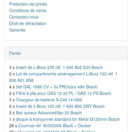
Protection vie privée
Conditions de vente
Contactez-nous
Droit de rétractation
Garantie
Panier
3 x
Insert de L-Boxx 238 réf. 1 600 A02 SJ3 Bosch
2 x
Lot de compartiments aménagement L-Boxx 102 réf. 1
600 A01 6N8
4 x
Set GAL 1880 CV + 3x PROcore 4Ah Bosch
2 x
Filtre à plis pour GAS 12-25 PL / GAS 15 PS Bosch
3 x
Chargeur de batterie X-Cell 141886
6 x
Insert de L-Boxx 102 réf. 1 600 A00 2WY Bosch
3 x
Bec suceur AdvancedVac 20 Bosch
1 x
disque à tronçonner standard for Metal Ø125mm Bosch
28 x
Courroie réf. 90552006 Black + Decker