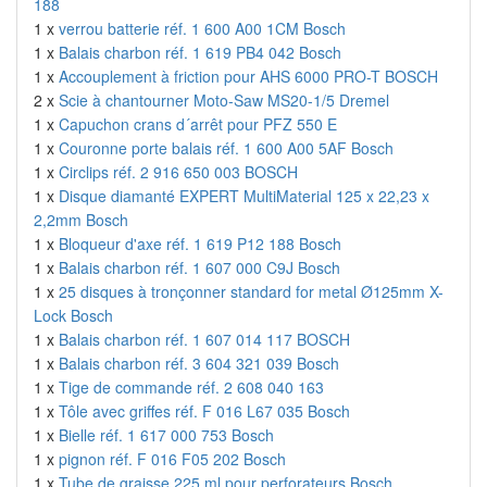
188
1 x
verrou batterie réf. 1 600 A00 1CM Bosch
1 x
Balais charbon réf. 1 619 PB4 042 Bosch
1 x
Accouplement à friction pour AHS 6000 PRO-T BOSCH
2 x
Scie à chantourner Moto-Saw MS20-1/5 Dremel
1 x
Capuchon crans d´arrêt pour PFZ 550 E
1 x
Couronne porte balais réf. 1 600 A00 5AF Bosch
1 x
Circlips réf. 2 916 650 003 BOSCH
1 x
Disque diamanté EXPERT MultiMaterial 125 x 22,23 x
2,2mm Bosch
1 x
Bloqueur d'axe réf. 1 619 P12 188 Bosch
1 x
Balais charbon réf. 1 607 000 C9J Bosch
1 x
25 disques à tronçonner standard for metal Ø125mm X-
Lock Bosch
1 x
Balais charbon réf. 1 607 014 117 BOSCH
1 x
Balais charbon réf. 3 604 321 039 Bosch
1 x
Tige de commande réf. 2 608 040 163
1 x
Tôle avec griffes réf. F 016 L67 035 Bosch
1 x
Bielle réf. 1 617 000 753 Bosch
1 x
pignon réf. F 016 F05 202 Bosch
1 x
Tube de graisse 225 ml pour perforateurs Bosch