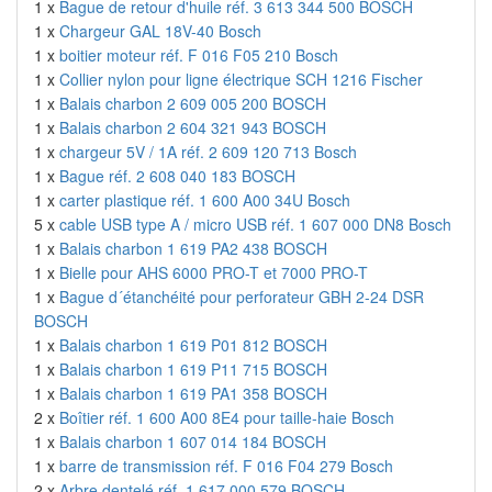
1 x
Bague de retour d'huile réf. 3 613 344 500 BOSCH
1 x
Chargeur GAL 18V-40 Bosch
1 x
boitier moteur réf. F 016 F05 210 Bosch
1 x
Collier nylon pour ligne électrique SCH 1216 Fischer
1 x
Balais charbon 2 609 005 200 BOSCH
1 x
Balais charbon 2 604 321 943 BOSCH
1 x
chargeur 5V / 1A réf. 2 609 120 713 Bosch
1 x
Bague réf. 2 608 040 183 BOSCH
1 x
carter plastique réf. 1 600 A00 34U Bosch
5 x
cable USB type A / micro USB réf. 1 607 000 DN8 Bosch
1 x
Balais charbon 1 619 PA2 438 BOSCH
1 x
Bielle pour AHS 6000 PRO-T et 7000 PRO-T
1 x
Bague d´étanchéité pour perforateur GBH 2-24 DSR
BOSCH
1 x
Balais charbon 1 619 P01 812 BOSCH
1 x
Balais charbon 1 619 P11 715 BOSCH
1 x
Balais charbon 1 619 PA1 358 BOSCH
2 x
Boîtier réf. 1 600 A00 8E4 pour taille-haie Bosch
1 x
Balais charbon 1 607 014 184 BOSCH
1 x
barre de transmission réf. F 016 F04 279 Bosch
2 x
Arbre dentelé réf. 1 617 000 579 BOSCH