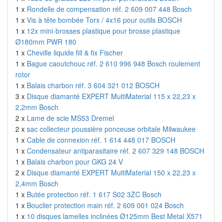
1 x
Rondelle de compensation réf. 2 609 007 448 Bosch
1 x
Vis à tête bombée Torx / 4x16 pour outils BOSCH
1 x
12x mini-brosses plastique pour brosse plastique
Ø180mm PWR 180
1 x
Cheville liquide fill & fix Fischer
1 x
Bague caoutchouc réf. 2 610 996 948 Bosch roulement
rotor
1 x
Balais charbon réf. 3 604 321 012 BOSCH
3 x
Disque diamanté EXPERT MultiMaterial 115 x 22,23 x
2,2mm Bosch
2 x
Lame de scie MS53 Dremel
2 x
sac collecteur poussière ponceuse orbitale Milwaukee
1 x
Cable de connexion réf. 1 614 448 017 BOSCH
1 x
Condensateur antiparasitaire réf. 2 607 329 148 BOSCH
1 x
Balais charbon pour GKG 24 V
2 x
Disque diamanté EXPERT MultiMaterial 150 x 22,23 x
2,4mm Bosch
1 x
Butée protection réf. 1 617 S02 3ZC Bosch
1 x
Bouclier protection main réf. 2 609 001 024 Bosch
1 x
10 disques lamelles inclinées Ø125mm Best Metal X571