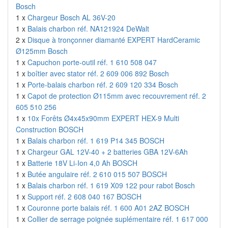
Bosch
1 x
Chargeur Bosch AL 36V-20
1 x
Balais charbon réf. NA121924 DeWalt
2 x
Disque à tronçonner diamanté EXPERT HardCeramic
Ø125mm Bosch
1 x
Capuchon porte-outil réf. 1 610 508 047
1 x
boîtier avec stator réf. 2 609 006 892 Bosch
1 x
Porte-balais charbon réf. 2 609 120 334 Bosch
1 x
Capot de protection Ø115mm avec recouvrement réf. 2
605 510 256
1 x
10x Forêts Ø4x45x90mm EXPERT HEX-9 Multi
Construction BOSCH
1 x
Balais charbon réf. 1 619 P14 345 BOSCH
1 x
Chargeur GAL 12V-40 + 2 batteries GBA 12V-6Ah
1 x
Batterie 18V Li-Ion 4,0 Ah BOSCH
1 x
Butée angulaire réf. 2 610 015 507 BOSCH
1 x
Balais charbon réf. 1 619 X09 122 pour rabot Bosch
1 x
Support réf. 2 608 040 167 BOSCH
1 x
Couronne porte balais réf. 1 600 A01 2AZ BOSCH
1 x
Collier de serrage poignée suplémentaire réf. 1 617 000