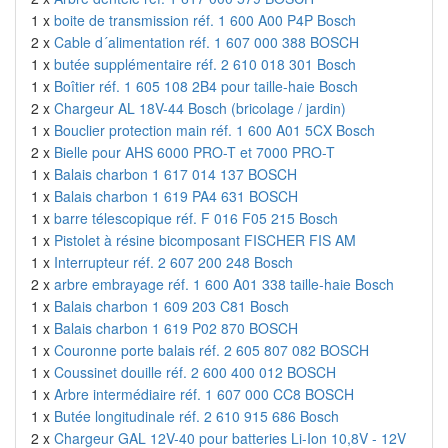
1 x
boite de transmission réf. 1 600 A00 P4P Bosch
2 x
Cable d´alimentation réf. 1 607 000 388 BOSCH
1 x
butée supplémentaire réf. 2 610 018 301 Bosch
1 x
Boîtier réf. 1 605 108 2B4 pour taille-haie Bosch
2 x
Chargeur AL 18V-44 Bosch (bricolage / jardin)
1 x
Bouclier protection main réf. 1 600 A01 5CX Bosch
2 x
Bielle pour AHS 6000 PRO-T et 7000 PRO-T
1 x
Balais charbon 1 617 014 137 BOSCH
1 x
Balais charbon 1 619 PA4 631 BOSCH
1 x
barre télescopique réf. F 016 F05 215 Bosch
1 x
Pistolet à résine bicomposant FISCHER FIS AM
1 x
Interrupteur réf. 2 607 200 248 Bosch
2 x
arbre embrayage réf. 1 600 A01 338 taille-haie Bosch
1 x
Balais charbon 1 609 203 C81 Bosch
1 x
Balais charbon 1 619 P02 870 BOSCH
1 x
Couronne porte balais réf. 2 605 807 082 BOSCH
1 x
Coussinet douille réf. 2 600 400 012 BOSCH
1 x
Arbre intermédiaire réf. 1 607 000 CC8 BOSCH
1 x
Butée longitudinale réf. 2 610 915 686 Bosch
2 x
Chargeur GAL 12V-40 pour batteries Li-Ion 10,8V - 12V