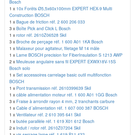
Bosch
1 x
10x Forêts Ø5,5x60x100mm EXPERT HEX-9 Multi
Construction BOSCH
1 x
Bague de friction réf. 2 600 206 033
3 x
Boîte Pick and Click L Bosch
1 x
rotor réf. 2610Z06528 Skil
3 x
Broche de perçage réf. 1 600 A01 1KA Bosch
1 x
Malaxeur pour agitateur, filetage M 14 mâle
1 x
Lame BOSCH precision for FiberInsulation S 1213 AWP
2 x
Meuleuse angulaire sans fil EXPERT EXWX18V-15S
Bosch solo
1 x
Set accessoires carrelage basic outil multifonction
BOSCH
1 x
Pont transmission réf. 2610399639 Skil
1 x
câble alimentation moteur réf. 1 600 A01 1GG Bosch
3 x
Fraise à arrondir rayon 4 mm, 2 tranchants carbure
1 x
Cable d´alimentation réf. 1 607 000 387 BOSCH
1 x
Ventilateur réf. 2 610 395 641 Skil
1 x
butée parallèle réf. 1 619 X01 612 Bosch
2 x
Induit / rotor réf. 2610Z07204 Skil
1 x
vis serrage lame réf. 1 619 P11 432