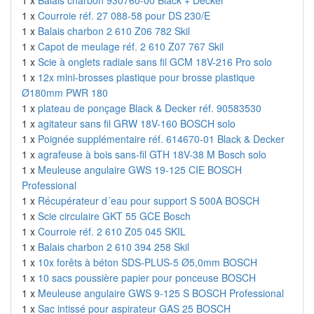
1 x
Balais charbon 930760-00 Black + Decker
1 x
Courroie réf. 27 088-58 pour DS 230/E
1 x
Balais charbon 2 610 Z06 782 Skil
1 x
Capot de meulage réf. 2 610 Z07 767 Skil
1 x
Scie à onglets radiale sans fil GCM 18V-216 Pro solo
1 x
12x mini-brosses plastique pour brosse plastique
Ø180mm PWR 180
1 x
plateau de ponçage Black & Decker réf. 90583530
1 x
agitateur sans fil GRW 18V-160 BOSCH solo
1 x
Poignée supplémentaire réf. 614670-01 Black & Decker
1 x
agrafeuse à bois sans-fil GTH 18V-38 M Bosch solo
1 x
Meuleuse angulaire GWS 19-125 CIE BOSCH
Professional
1 x
Récupérateur d´eau pour support S 500A BOSCH
1 x
Scie circulaire GKT 55 GCE Bosch
1 x
Courroie réf. 2 610 Z05 045 SKIL
1 x
Balais charbon 2 610 394 258 Skil
1 x
10x forêts à béton SDS-PLUS-5 Ø5,0mm BOSCH
1 x
10 sacs poussière papier pour ponceuse BOSCH
1 x
Meuleuse angulaire GWS 9-125 S BOSCH Professional
1 x
Sac intissé pour aspirateur GAS 25 BOSCH