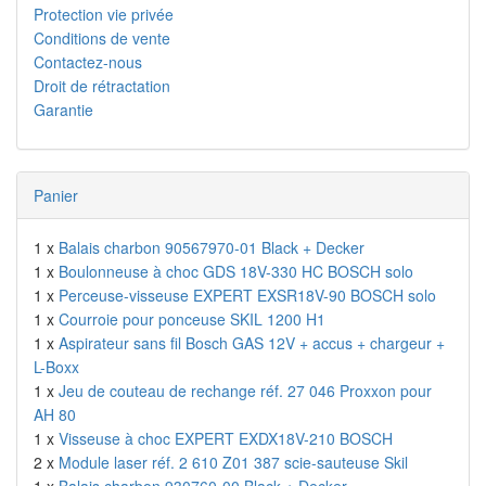
Protection vie privée
Conditions de vente
Contactez-nous
Droit de rétractation
Garantie
Panier
1 x
Balais charbon 90567970-01 Black + Decker
1 x
Boulonneuse à choc GDS 18V-330 HC BOSCH solo
1 x
Perceuse-visseuse EXPERT EXSR18V-90 BOSCH solo
1 x
Courroie pour ponceuse SKIL 1200 H1
1 x
Aspirateur sans fil Bosch GAS 12V + accus + chargeur +
L-Boxx
1 x
Jeu de couteau de rechange réf. 27 046 Proxxon pour
AH 80
1 x
Visseuse à choc EXPERT EXDX18V-210 BOSCH
2 x
Module laser réf. 2 610 Z01 387 scie-sauteuse Skil