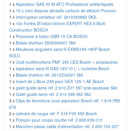
1 x
Aspirateur GAS 35 M AFC Professional solide/liquide
1 x
10 x mini-disques abrasifs carbure de silicium Proxxon
1 x
Interrupteur-variateur réf. 2610393882 SKIL
1 x
10x Forêts Ø7x60x100mm EXPERT HEX-9 Multi
Construction BOSCH
1 x
Ponceuse à béton GBR 15 CA BOSCH
1 x
Balais charbon 2826364001 Skil
1 x
Meuleuse angulaire sans fil EXWS18V-180P Bosch
SOLO
1 x
Outil multifonctions PMF 250 CES Bosch + accessoires
1 x
aspirateur sans-fil GAS 18V-10 L + roulettes Bosch
1 x
Balais charbon réf. 2610Z04321 Skil
1 x
Insert de L-Boxx 238 pour GEX 125-1 AE Bosch
1 x
galet guide-lame réf. 2 610 Z01 397 scie-sauteuse Skil
1 x
Galet guide-lame réf. 2 610 398 382 Skil
3 x
Clips de fermeture cuve aspirateur Bosch réf. 1 619 PB5
676
2 x
cylindre de coupe réf. F 016 F05 550 Bosch
1 x
Poinçon pour coupe courbe réf. 2 608 639 013
1 x
Manchon passe cable d'alimentation réf. 2 600 703 027