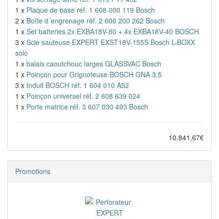
1 x
Plaque de base réf. 1 608 000 119 Bosch
2 x
Boîte d´engrenage réf. 2 606 200 262 Bosch
1 x
Set batteries 2x EXBA18V-80 + 4x EXBA18V-40 BOSCH
3 x
Scie sauteuse EXPERT EXST18V-155S Bosch L-BOXX
solo
1 x
balais caoutchouc larges GLASSVAC Bosch
1 x
Poinçon pour Grignoteuse BOSCH GNA 3,5
3 x
Induit BOSCH réf. 1 604 010 A52
1 x
Poinçon universel réf. 2 608 639 024
1 x
Porte matrice réf. 3 607 030 493 Bosch
10.841,67€
Promotions