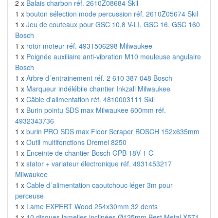
2 x
Balais charbon réf. 2610Z08684 Skil
1 x
bouton sélection mode percussion réf. 2610Z05674 Skil
1 x
Jeu de couteaux pour GSC 10,8 V-LI, GSC 16, GSC 160
Bosch
1 x
rotor moteur réf. 4931506298 Milwaukee
1 x
Poignée auxiliaire anti-vibration M10 meuleuse angulaire
Bosch
1 x
Arbre d´entrainement réf. 2 610 387 048 Bosch
1 x
Marqueur indélébile chantier Inkzall Milwaukee
1 x
Câble d'alimentation réf. 4810003111 Skil
1 x
Burin pointu SDS max Milwaukee 600mm réf.
4932343736
1 x
burin PRO SDS max Floor Scraper BOSCH 152x635mm
1 x
Outil multifonctions Dremel 8250
1 x
Enceinte de chantier Bosch GPB 18V-1 C
1 x
stator + variateur électronique réf. 4931453217
Milwaukee
1 x
Cable d´alimentation caoutchouc léger 3m pour
perceuse
1 x
Lame EXPERT Wood 254x30mm 32 dents
1 x
10 disques lamelles inclinées Ø125mm Best Metal X571