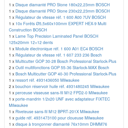
1 x
Disque diamanté PRO Stone 180x22,23mm BOSCH
1 x
Disque diamanté PRO Stone 230x22,23mm BOSCH
1 x
Régulateur de vitesse réf. 1 600 A00 7UV BOSCH
1 x
10x Forêts Ø5,5x60x100mm EXPERT HEX-9 Multi
Construction BOSCH
1 x
Lame Top Precision Laminated Panel BOSCH
125x20mm 12+12 dents
1 x
Module électronique réf. 1 600 A01 EC4 BOSCH
1 x
Régulateur de vitesse réf. 1 607 233 236 Bosch
1 x
Multicutter GOP 30-28 Bosch Professional Starlock-Plus
2 x
Outil multifonctions GOP 55-36 Starlock-MAX Bosch
1 x
Bosch Multicutter GOP 40-30 Professional Starlock-Plus
1 x
ressort réf. 4931436050 Milwaukee
2 x
bouchon réservoir huile réf. 4931480245 Milwaukee
1 x
perceuse visseuse sans-fil M12 FPD2-0 Milwaukee
1 x
porte-mandrin 1/2x20 UNF avec adaptateur FIXTEC
Milwaukee
1 x
Riveteuse sans-fil M12 BPRT-201X Milwaukee
1 x
guide réf. 4931473100 pour cloueuse Milwaukee
1 x
disque à tronçonner diamanté 76x10mm DHMM76