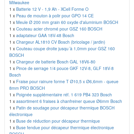
Milwaukee
1 x
Batterie 12 V - 1,9 Ah - XCell Forme O
1 x
Peau de mouton à polir pour GPO 14 CE
1 x
Meule Ø 200 mm grain 60 oxyde d'aluminium BOSCH
1 x
Couteau acier chromé pour GSZ 160 BOSCH
1 x
adaptateur GAA 18V-48 Bosch
1 x
Chargeur AL1810 CV Bosch (bricolage / jardin)
1 x
Couteau coupe droite jusqu´à 1,0mm pour GSZ 160
BOSCH
1 x
Chargeur de batterie Bosch GAL 18V6-80
1 x
Pince de serrage 1/4 pouce GKF 12V-8, GLF 18V-8
Bosch
1 x
Fraise pour rainure forme T Ø10,5 x Ø6,6mm - queue
8mm PRO BOSCH
1 x
Poignée supplémentaire réf. 1 619 PB4 323 Bosch
1 x
assortiment 6 fraises à chanfreiner queue Ø6mm Bosch
1 x
Patin de soudage pour décapeur thermique BOSCH
électronique
1 x
Buse de réduction pour décapeur thermique
1 x
Buse fendue pour décapeur thermique électronique