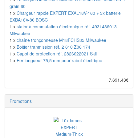
grain 60
1 x
Chargeur rapide EXPERT EXAL18V-160 + 3x batterie
EXBA18V-80 BOSC
1 x
stator à commutation électronique réf. 4931436013
Milwaukee
1 x
chaîne tronçonneuse M18FCHS35 Milwaukee
1 x
Boitier tranmission réf. 2 610 Z06 174
1 x
Capot de protection réf. 2826622021 Skil
1 x
Fer longueur 75,5 mm pour rabot électrique
7.691,43€
Promotions