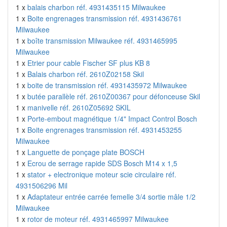
1 x
balais charbon réf. 4931435115 Milwaukee
1 x
Boite engrenages transmission réf. 4931436761
Milwaukee
1 x
boîte transmission Milwaukee réf. 4931465995
Milwaukee
1 x
Etrier pour cable Fischer SF plus KB 8
1 x
Balais charbon réf. 2610Z02158 Skil
1 x
boite de transmission réf. 4931435972 Milwaukee
1 x
butée parallèle réf. 2610Z00367 pour défonceuse Skil
1 x
manivelle réf. 2610Z05692 SKIL
1 x
Porte-embout magnétique 1/4" Impact Control Bosch
1 x
Boite engrenages transmission réf. 4931453255
Milwaukee
1 x
Languette de ponçage plate BOSCH
1 x
Ecrou de serrage rapide SDS Bosch M14 x 1,5
1 x
stator + electronique moteur scie circulaire réf.
4931506296 Mil
1 x
Adaptateur entrée carrée femelle 3/4 sortie mâle 1/2
Milwaukee
1 x
rotor de moteur réf. 4931465997 Milwaukee