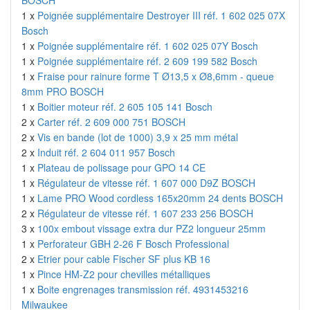
BOSCH
1 x
Poignée supplémentaire Destroyer III réf. 1 602 025 07X
Bosch
1 x
Poignée supplémentaire réf. 1 602 025 07Y Bosch
1 x
Poignée supplémentaire réf. 2 609 199 582 Bosch
1 x
Fraise pour rainure forme T Ø13,5 x Ø8,6mm - queue
8mm PRO BOSCH
1 x
Boitier moteur réf. 2 605 105 141 Bosch
2 x
Carter réf. 2 609 000 751 BOSCH
2 x
Vis en bande (lot de 1000) 3,9 x 25 mm métal
2 x
Induit réf. 2 604 011 957 Bosch
1 x
Plateau de polissage pour GPO 14 CE
1 x
Régulateur de vitesse réf. 1 607 000 D9Z BOSCH
1 x
Lame PRO Wood cordless 165x20mm 24 dents BOSCH
2 x
Régulateur de vitesse réf. 1 607 233 256 BOSCH
3 x
100x embout vissage extra dur PZ2 longueur 25mm
1 x
Perforateur GBH 2-26 F Bosch Professional
2 x
Etrier pour cable Fischer SF plus KB 16
1 x
Pince HM-Z2 pour chevilles métalliques
1 x
Boite engrenages transmission réf. 4931453216
Milwaukee