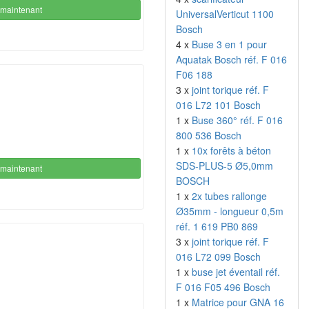
maintenant
UniversalVerticut 1100
Bosch
4 x
Buse 3 en 1 pour
Aquatak Bosch réf. F 016
F06 188
3 x
joint torique réf. F
016 L72 101 Bosch
1 x
Buse 360° réf. F 016
800 536 Bosch
1 x
10x forêts à béton
SDS-PLUS-5 Ø5,0mm
maintenant
BOSCH
1 x
2x tubes rallonge
Ø35mm - longueur 0,5m
réf. 1 619 PB0 869
3 x
joint torique réf. F
016 L72 099 Bosch
1 x
buse jet éventail réf.
F 016 F05 496 Bosch
1 x
Matrice pour GNA 16