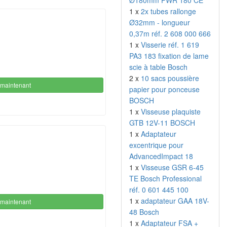
Ø180mm PWR 180 CE
1 x
2x tubes rallonge
Ø32mm - longueur
0,37m réf. 2 608 000 666
1 x
Visserie réf. 1 619
PA3 183 fixation de lame
scie à table Bosch
2 x
10 sacs poussière
maintenant
papier pour ponceuse
BOSCH
1 x
Visseuse plaquiste
GTB 12V-11 BOSCH
1 x
Adaptateur
excentrique pour
AdvancedImpact 18
1 x
Visseuse GSR 6-45
TE Bosch Professional
réf. 0 601 445 100
1 x
adaptateur GAA 18V-
maintenant
48 Bosch
1 x
Adaptateur FSA +