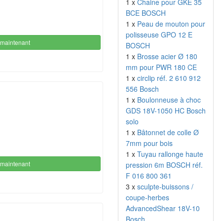
1 x
Chaine pour GKE 35
BCE BOSCH
1 x
Peau de mouton pour
polisseuse GPO 12 E
maintenant
BOSCH
1 x
Brosse acier Ø 180
mm pour PWR 180 CE
1 x
circlip réf. 2 610 912
556 Bosch
1 x
Boulonneuse à choc
GDS 18V-1050 HC Bosch
solo
1 x
Bâtonnet de colle Ø
7mm pour bois
1 x
Tuyau rallonge haute
maintenant
pression 6m BOSCH réf.
F 016 800 361
3 x
sculpte-buissons /
coupe-herbes
AdvancedShear 18V-10
Bosch