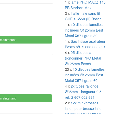
1 x
lame PRO MACZ 145
BB Starlock Max
2 x
Taille-haie sans-fil
GHE 18V-50 (II) Bosch
1 x
10 disques lamelles
inclinées Ø125mm Best
Metal X571 grain 80
maintenant
1 x
Sac intissé aspirateur
Bosch réf. 2 608 000 891
4 x
25 disques à
tronçonner PRO Metal
Ø125mm Bosch
23 x
10 disques lamelles
inclinées Ø125mm Best
Metal X571 grain 60
4 x
2x tubes rallonge
Ø35mm - longueur 0,5m
réf. 2 607 002 631
maintenant
2 x
12x mini-brosses
laiton pour brosse laiton