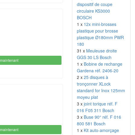
dispositif de coupe
circulaire KS3000
BOSCH
1 x
12x mini-brosses
plastique pour brosse
plastique Ø180mm PWR
180
31 x
Meuleuse droite
GGS 30 LS Bosch
maintenant
1 x
Bobine de rechange
Gardena réf. 2406-20
2 x
25 disques à
tronçonner XLock
standard for Inox 125mm
moyeu plat
3 x
joint torique réf. F
016 F05 311 Bosch
3 x
Buse 90° réf. F 016
800 581 Bosch
maintenant
1 x
Kit auto-amorçage