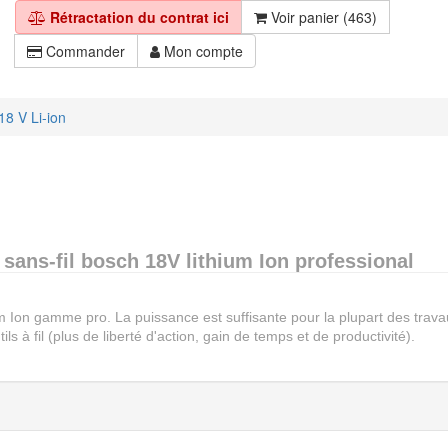
Rétractation du contrat ici
Voir panier (463)
Commander
Mon compte
8 V Li-ion
s sans-fil bosch 18V lithium Ion professional
um Ion gamme pro. La puissance est suffisante pour la plupart des trava
 à fil (plus de liberté d'action, gain de temps et de productivité).