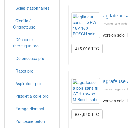
Scies stationnaires
agitateur 
Cisaille /
version solo livré
Grignoteuse
version solo: 
Décapeur
thermique pro
415,99€ TTC
Défonceuse pro
Rabot pro
agrafeuse 
Aspirateur pro
sans chargeur ni b
Pistolet à colle pro
version solo: 
Forage diamant
684,94€ TTC
Ponceuse béton