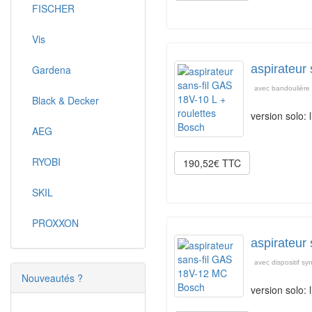
FISCHER
Vis
aspirateur
Gardena
avec bandoulière 
Black & Decker
version solo: 
AEG
RYOBI
190,52€ TTC
SKIL
PROXXON
aspirateur
avec dispositif sy
Nouveautés ?
version solo: 