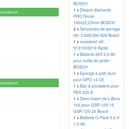
BOSCH
1 x
Disque diamanté
maintenant
PRO Stone
180x22,23mm BOSCH
2 x
Set pinces de serrage
réf. 2 608 000 826 Bosch
1 x
coussinet réf.
5131033219 Ryobi
1 x
Batterie 36V 2,0 Ah
pour outils de jardin
BOSCH
1 x
Eponge à polir dure
pour GPO 14 CE
maintenant
1 x
Bac à poussière pour
PEX 220 A
1 x
Demi-insert de L-Boxx
102 pour GSR 12V-15,
GSR 12V-20 Bosch
1 x
Batterie O-Pack 9,6 V
1,5 Ah