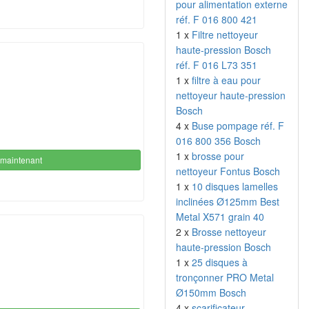
pour alimentation externe
réf. F 016 800 421
1 x
Filtre nettoyeur
haute-pression Bosch
réf. F 016 L73 351
1 x
filtre à eau pour
nettoyeur haute-pression
Bosch
4 x
Buse pompage réf. F
016 800 356 Bosch
1 x
brosse pour
maintenant
nettoyeur Fontus Bosch
1 x
10 disques lamelles
inclinées Ø125mm Best
Metal X571 grain 40
2 x
Brosse nettoyeur
haute-pression Bosch
1 x
25 disques à
tronçonner PRO Metal
Ø150mm Bosch
4 x
scarificateur