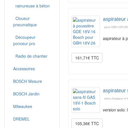
rainureuse à béton
Cloueur
aspirateu
pneumatique
pour GBH 18V-28
Découpeur
aspirateur à 
ponceur pro
Radio de chantier
161,71€ TTC
Accessoires
BOSCH Mesure
aspirateur
BOSCH Jardin
sans chargeur ni b
Milwaukee
version solo: 
DREMEL
105,36€ TTC