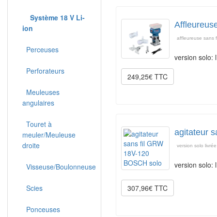
Système 18 V Li-
Affleureus
ion
affleureuse sans 
Perceuses
version solo:
Perforateurs
249,25€ TTC
Meuleuses
angulaires
Touret à
agitateur 
meuler/Meuleuse
droite
version solo livré
version solo: 
Visseuse/Boulonneuse
Scies
307,96€ TTC
Ponceuses