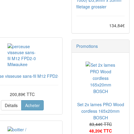
1000) Ø3,9mm x 35mm
filetage grossier
134,84€
Promotions
se visseuse sans-fil M12 FPD2-0 Milwaukee
200,89€ TTC
Set 2x lames PRO Wood
Détails
Acheter
cordless 165x20mm
BOSCH
83,44€ TTC
48,20€ TTC