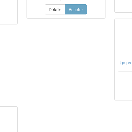
Détails
Acheter
tige p