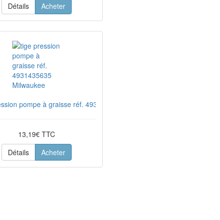
Détails
Acheter
ression pompe à graisse réf. 4931435635 Milwaukee
13,19€ TTC
Détails
Acheter