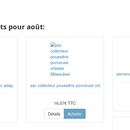
s pour août:
perceu
ec adaptateur FIXTEC Milwaukee
sac collecteur poussière ponceuse orbitale Milwaukee
16,07€ TTC
Détails
Acheter