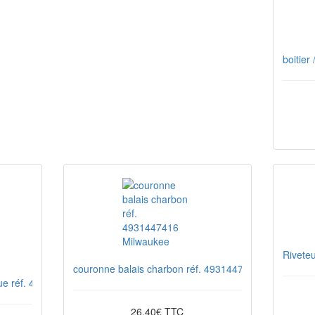
boitier
Rivete
couronne balais charbon réf. 4931447416 Milwaukee
que réf. 4931447415 Milwaukee
26,40€ TTC