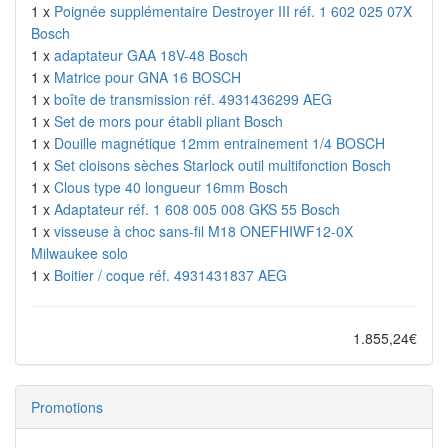
1 x
Poignée supplémentaire Destroyer III réf. 1 602 025 07X
Bosch
1 x
adaptateur GAA 18V-48 Bosch
1 x
Matrice pour GNA 16 BOSCH
1 x
boîte de transmission réf. 4931436299 AEG
1 x
Set de mors pour établi pliant Bosch
1 x
Douille magnétique 12mm entrainement 1/4 BOSCH
1 x
Set cloisons sèches Starlock outil multifonction Bosch
1 x
Clous type 40 longueur 16mm Bosch
1 x
Adaptateur réf. 1 608 005 008 GKS 55 Bosch
1 x
visseuse à choc sans-fil M18 ONEFHIWF12-0X
Milwaukee solo
1 x
Boitier / coque réf. 4931431837 AEG
1.855,24€
Promotions