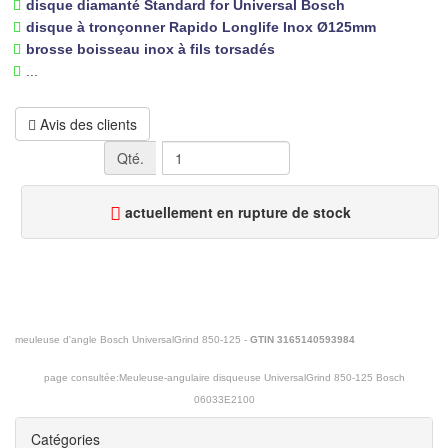
disque diamanté Standard for Universal Bosch
disque à tronçonner Rapido Longlife Inox Ø125mm
brosse boisseau inox à fils torsadés
...
Avis des clients
Qté.
actuellement en rupture de stock
meuleuse d'angle Bosch UniversalGrind 850-125 -
GTIN 3165140593984
page consultée:
Meuleuse-angulaire disqueuse UniversalGrind 850-125 Bosch
06033E2100
Catégories