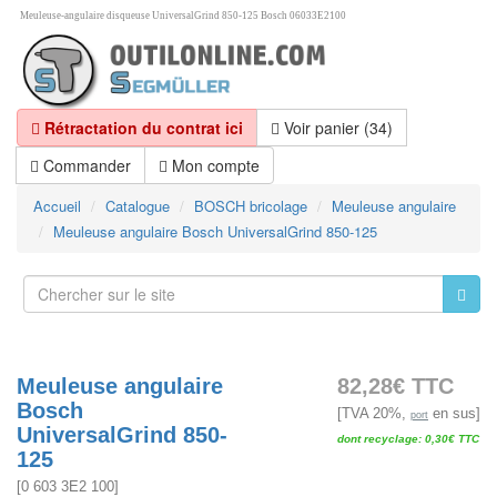
Meuleuse-angulaire disqueuse UniversalGrind 850-125 Bosch 06033E2100
Rétractation du contrat ici
Voir panier (34)
Commander
Mon compte
Accueil
Catalogue
BOSCH bricolage
Meuleuse angulaire
Meuleuse angulaire Bosch UniversalGrind 850-125
Meuleuse angulaire
82,28€ TTC
Bosch
[TVA 20%,
en sus]
port
UniversalGrind 850-
dont recyclage: 0,30€ TTC
125
[
0 603 3E2 100
]