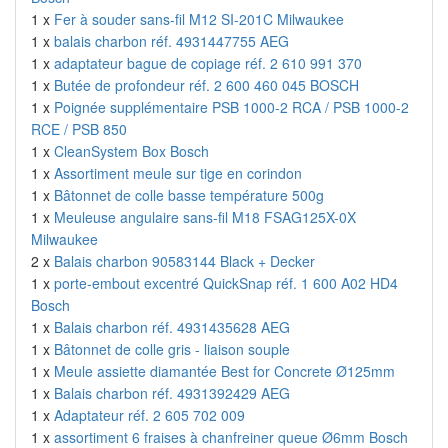
1 x
Fer à souder sans-fil M12 SI-201C Milwaukee
1 x
balais charbon réf. 4931447755 AEG
1 x
adaptateur bague de copiage réf. 2 610 991 370
1 x
Butée de profondeur réf. 2 600 460 045 BOSCH
1 x
Poignée supplémentaire PSB 1000-2 RCA / PSB 1000-2
RCE / PSB 850
1 x
CleanSystem Box Bosch
1 x
Assortiment meule sur tige en corindon
1 x
Bâtonnet de colle basse température 500g
1 x
Meuleuse angulaire sans-fil M18 FSAG125X-0X
Milwaukee
2 x
Balais charbon 90583144 Black + Decker
1 x
porte-embout excentré QuickSnap réf. 1 600 A02 HD4
Bosch
1 x
Balais charbon réf. 4931435628 AEG
1 x
Bâtonnet de colle gris - liaison souple
1 x
Meule assiette diamantée Best for Concrete Ø125mm
1 x
Balais charbon réf. 4931392429 AEG
1 x
Adaptateur réf. 2 605 702 009
1 x
assortiment 6 fraises à chanfreiner queue Ø6mm Bosch