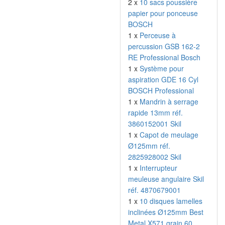
2 x
10 sacs poussière
papier pour ponceuse
BOSCH
1 x
Perceuse à
percussion GSB 162-2
RE Professional Bosch
1 x
Système pour
aspiration GDE 16 Cyl
BOSCH Professional
1 x
Mandrin à serrage
rapide 13mm réf.
3860152001 Skil
1 x
Capot de meulage
Ø125mm réf.
2825928002 Skil
1 x
Interrupteur
meuleuse angulaire Skil
réf. 4870679001
1 x
10 disques lamelles
inclinées Ø125mm Best
Metal X571 grain 60