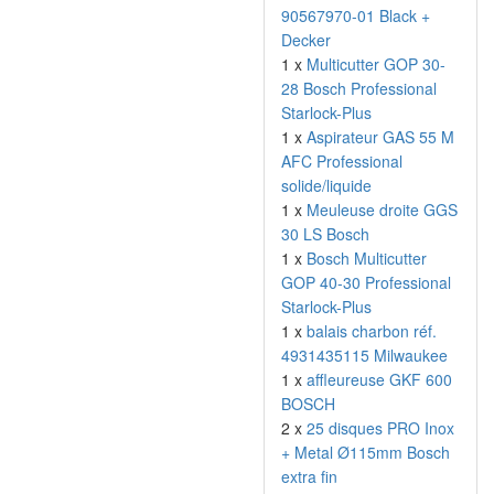
90567970-01 Black +
Decker
1 x
Multicutter GOP 30-
28 Bosch Professional
Starlock-Plus
1 x
Aspirateur GAS 55 M
AFC Professional
solide/liquide
1 x
Meuleuse droite GGS
30 LS Bosch
1 x
Bosch Multicutter
GOP 40-30 Professional
Starlock-Plus
1 x
balais charbon réf.
4931435115 Milwaukee
1 x
affleureuse GKF 600
BOSCH
2 x
25 disques PRO Inox
+ Metal Ø115mm Bosch
extra fin