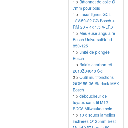
1 x
Bâtonnet de colle Ø
7mm pour bois
1 x
Laser lignes GCL
12V-50-22 CG Bosch +
RM 20 + 4x 1,5 V-LR6
1 x
Meuleuse angulaire
Bosch UniversalGrind
850-125
1 x
unité de plongée
Bosch
1 x
Balais charbon réf.
2610Z04848 Skil
2 x
Outil multifonctions
GOP 55-36 Starlock-MAX
Bosch
1 x
déboucheur de
tuyaux sans-fil M12
BDC8 Milwaukee solo
1 x
10 disques lamelles
inclinées Ø125mm Best
Metal X571 grain 80