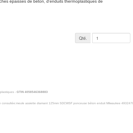
hes épaisses de béton, d'enduits thermoplastiques de
Qté.
oplastiques -
GTIN 4058546368883
 consultée:
meule assiette diamant 125mm SDCWSF ponceuse béton enduit Milwaukee 493247