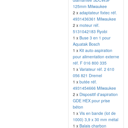
diamantée SDCWSF
125mm Milwaukee
2 x
adaptateur fixtec réf.
4931436361 Milwaukee
2 x
moteur réf.
5131042183 Ryobi
1 x
Buse 3 en 1 pour
Aquatak Bosch
1 x
Kit auto-aspiration
pour alimentation externe
réf. F 016 800 335
1 x
Variateur réf. 2 610
056 821 Dremel
1 x
butée réf.
4931454666 Milwaukee
2 x
Dispositif d'aspiration
GDE HEX pour prise
béton
1 x
Vis en bande (lot de
1000) 3,9 x 30 mm métal
1 x
Balais charbon