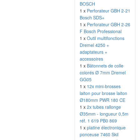
BOSCH
1 x
Perforateur GBH 2-21
Bosch SDS+
1 x
Perforateur GBH 2-26
F Bosch Professional
1 x
Outil multifonctions
Dremel 4250 +
adaptateurs +
accessoires
1 x
Bâtonnets de colle
colorés Ø 7mm Dremel
GG05
1 x
12x mini-brosses
laiton pour brosse laiton
Ø180mm PWR 180 CE
1 x
2x tubes rallonge
Ø35mm - longueur 0,5m
réf. 1 619 PB0 869
1 x
platine électronique
ponceuse 7460 Skil