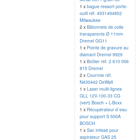
1 x
bague ressort porte-
outil réf. 4931494802
Milwaukee
2 x
Bâtonnets de colle
transparents Ø 11mm
Dremel GG11
1 x
Pointe de gravure au
diamant Dremel 9929
1 x
Boîtier réf. 2 610 056
815 Dremel
2 x
Courroie réf.
N430442 DeWalt
1 x
Laser multi-lignes
GLL 12V-100-33 CG
(vert) Bosch + L-Boxx
1 x
Récupérateur d´eau
pour support S 500A
BOSCH
1 x
Sac intissé pour
aspirateur GAS 25