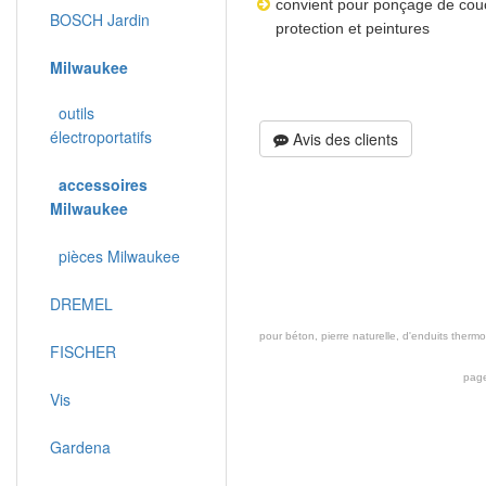
convient pour ponçage de couc
BOSCH Jardin
protection et peintures
Milwaukee
outils
électroportatifs
Avis des clients
accessoires
Milwaukee
pièces Milwaukee
DREMEL
pour béton, pierre naturelle, d'enduits therm
FISCHER
page
Vis
Gardena