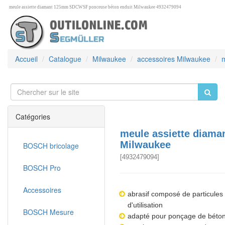
meule assiette diamant 125mm SDCWSF ponceuse béton enduit Milwaukee 4932479094
Accueil
Catalogue
Milwaukee
accessoires Milwaukee
Catégories
meule assiette dia
Milwaukee
BOSCH bricolage
[
4932479094
]
BOSCH Pro
Accessoires
abrasif composé de particules 
d'utilisation
BOSCH Mesure
adapté pour ponçage de béton, 