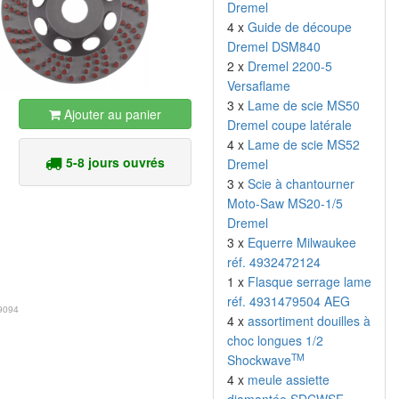
Dremel
4 x
Guide de découpe
Dremel DSM840
2 x
Dremel 2200-5
Versaflame
3 x
Lame de scie MS50
Ajouter au panier
Dremel coupe latérale
4 x
Lame de scie MS52
5-8 jours ouvrés
Dremel
3 x
Scie à chantourner
Moto-Saw MS20-1/5
Dremel
3 x
Equerre Milwaukee
réf. 4932472124
1 x
Flasque serrage lame
réf. 4931479504 AEG
9094
4 x
assortiment douilles à
choc longues 1/2
TM
Shockwave
4 x
meule assiette