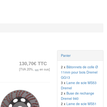
Panier
130,70€ TTC
2 x
Bâtonnets de colle Ø
[TVA 20%,
en sus]
port
11mm pour bois Dremel
GG13
3 x
Lame de scie MS53
Dremel
2 x
Buse de rechange
Dremel 940
2 x
Lame de scie MS51