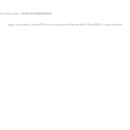
ie à découper -
GTIN 8710364062812
page consultée:
Lame MS50 scie chantourner Dremel Moto-Saw MS20 coupe latérale