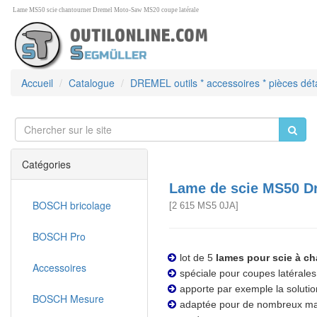
Lame MS50 scie chantourner Dremel Moto-Saw MS20 coupe latérale
Accueil
Catalogue
DREMEL outils * accessoires * pièces dé
Catégories
Lame de scie MS50 Dr
BOSCH bricolage
[
2 615 MS5 0JA
]
BOSCH Pro
lot de 5
lames pour scie à ch
Accessoires
spéciale pour coupes latérales
apporte par exemple la soluti
BOSCH Mesure
adaptée pour de nombreux matér