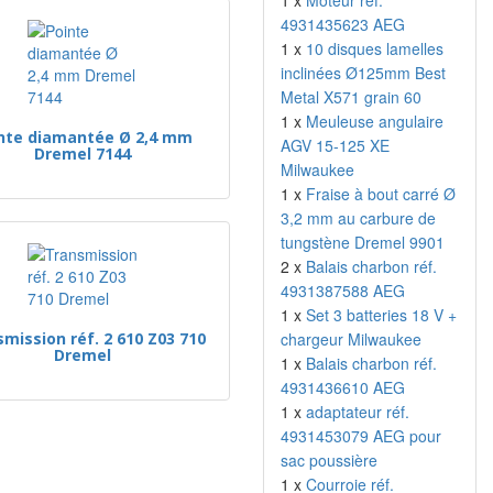
1 x
Moteur réf.
4931435623 AEG
1 x
10 disques lamelles
inclinées Ø125mm Best
Metal X571 grain 60
1 x
Meuleuse angulaire
nte diamantée Ø 2,4 mm
AGV 15-125 XE
Dremel 7144
Milwaukee
1 x
Fraise à bout carré Ø
3,2 mm au carbure de
tungstène Dremel 9901
2 x
Balais charbon réf.
4931387588 AEG
1 x
Set 3 batteries 18 V +
mission réf. 2 610 Z03 710
chargeur Milwaukee
Dremel
1 x
Balais charbon réf.
4931436610 AEG
1 x
adaptateur réf.
4931453079 AEG pour
sac poussière
1 x
Courroie réf.