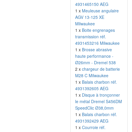
4931465150 AEG
1 x
Meuleuse angulaire
AGV 13-125 XE
Milwaukee
1 x
Boite engrenages
transmission réf.
4931453216 Milwaukee
1 x
Brosse abrasive
haute performance -
Ø26mm - Dremel 538
2 x
chargeur de batterie
M28 C Milwaukee
1 x
Balais charbon réf.
4931392605 AEG
1 x
Disque à tronçonner
le métal Dremel S456DM
SpeedClic Ø38,0mm
1 x
Balais charbon réf.
4931392429 AEG
1 x
Courroie réf.