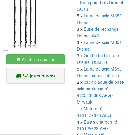
11mm pour bois Dremel
GG13
5 x
Lame de scie MS53
Dremel
3 x
Buse de rechange
Dremel 940
3 x
Lame de scie MS51
Dremel
3 x
Guide de découpe
Ajouter au panier
Dremel DSM840
5 x
Lame de scie MS50
Dremel coupe latérale
5-8 jours ouvrés
2 x
patin plaque de base
scie-sauteuse réf.
4932430356 AEG /
Milwauk
1 x
Moteur réf.
4931479378 AEG
4 x
Balais charbon réf.
210125628 AEG