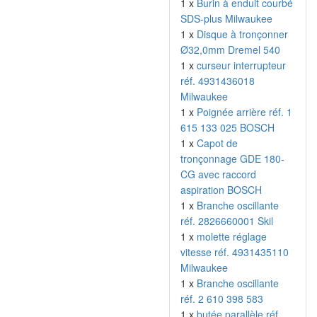
1 x
Burin à enduit courbé
SDS-plus Milwaukee
1 x
Disque à tronçonner
Ø32,0mm Dremel 540
1 x
curseur interrupteur
réf. 4931436018
Milwaukee
1 x
Poignée arrière réf. 1
615 133 025 BOSCH
1 x
Capot de
tronçonnage GDE 180-
CG avec raccord
aspiration BOSCH
1 x
Branche oscillante
réf. 2826660001 Skil
1 x
molette réglage
vitesse réf. 4931435110
Milwaukee
1 x
Branche oscillante
réf. 2 610 398 583
1 x
butée parallèle réf.