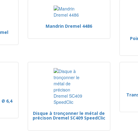
Mandrin Dremel 4486
emel
Poi
Trans
 Ø 6,4
Disque à tronçonner le métal de
précison Dremel SC409 SpeedClic