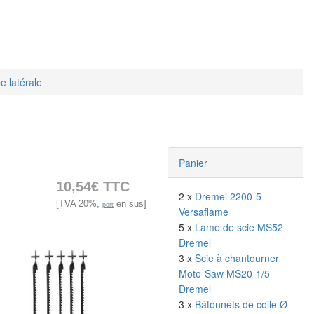
 latérale
Panier
10,54€ TTC
2 x
Dremel 2200-5
[TVA 20%,
en sus]
port
Versaflame
5 x
Lame de scie MS52
Dremel
3 x
Scie à chantourner
Moto-Saw MS20-1/5
Dremel
3 x
Bâtonnets de colle Ø