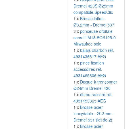
Dremel 423S Ø25mm
compatible SpeedClic
1 x
Brosse laiton -
Ø3,2mm - Dremel 537
3 x
ponceuse orbitale
sans-fil M18 BOS125-0
Milwaukee solo
1 x
balais charbon réf.
4931436317 AEG
1 x
pince fixation
accessoires réf.
4931465806 AEG
1 x
Disque à tronçonner
Ø24mm Dremel 420
1 x
écrou raccord réf.
4931453365 AEG
1 x
Brosse acier
inoxydable - Ø13mm -
Dremel 531 (lot de 2)
1 x
Brosse acier