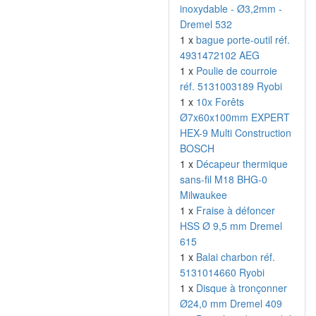
inoxydable - Ø3,2mm -
Dremel 532
1 x
bague porte-outil réf.
4931472102 AEG
1 x
Poulie de courroie
réf. 5131003189 Ryobi
1 x
10x Forêts
Ø7x60x100mm EXPERT
HEX-9 Multi Construction
BOSCH
1 x
Décapeur thermique
sans-fil M18 BHG-0
Milwaukee
1 x
Fraise à défoncer
HSS Ø 9,5 mm Dremel
615
1 x
Balai charbon réf.
5131014660 Ryobi
1 x
Disque à tronçonner
Ø24,0 mm Dremel 409