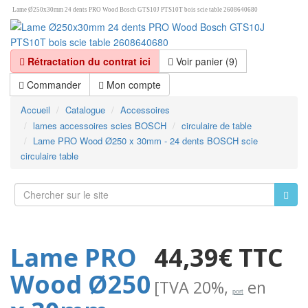
Lame Ø250x30mm 24 dents PRO Wood Bosch GTS10J PTS10T bois scie table 2608640680
Rétractation du contrat ici
Voir panier (9)
Commander
Mon compte
Accueil
Catalogue
Accessoires
lames accessoires scies BOSCH
circulaire de table
Lame PRO Wood Ø250 x 30mm - 24 dents BOSCH scie
circulaire table
Lame PRO
44,39€ TTC
Wood Ø250
[TVA 20%,
en
port