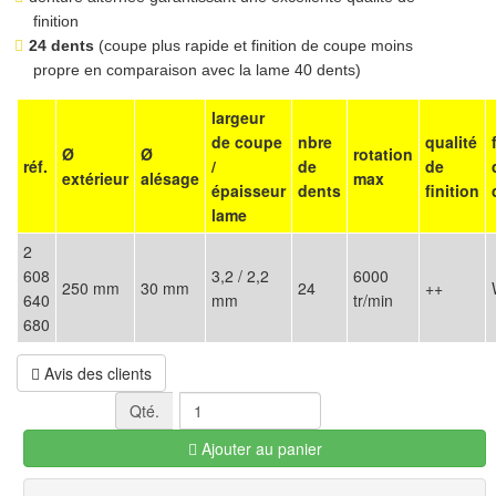
finition
24 dents
(coupe plus rapide et finition de coupe moins
propre en comparaison avec la lame 40 dents)
largeur
de coupe
nbre
qualité
Ø
Ø
rotation
réf.
/
de
de
extérieur
alésage
max
épaisseur
dents
finition
lame
2
608
3,2 / 2,2
6000
250 mm
30 mm
24
++
640
mm
tr/min
680
Avis des clients
Qté.
Ajouter au panier