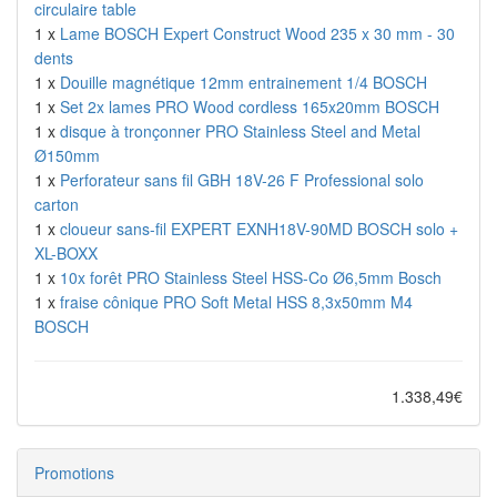
circulaire table
1 x
Lame BOSCH Expert Construct Wood 235 x 30 mm - 30
dents
1 x
Douille magnétique 12mm entrainement 1/4 BOSCH
1 x
Set 2x lames PRO Wood cordless 165x20mm BOSCH
1 x
disque à tronçonner PRO Stainless Steel and Metal
Ø150mm
1 x
Perforateur sans fil GBH 18V-26 F Professional solo
carton
1 x
cloueur sans-fil EXPERT EXNH18V-90MD BOSCH solo +
XL-BOXX
1 x
10x forêt PRO Stainless Steel HSS-Co Ø6,5mm Bosch
1 x
fraise cônique PRO Soft Metal HSS 8,3x50mm M4
BOSCH
1.338,49€
Promotions