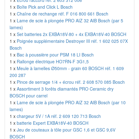
1 x
Ecrou raccord réf. 2 603 312 006
1 x
Boîte Pick and Click L Bosch
1 x
Chaîne de rechange réf. F 016 800 661 Bosch
1 x
Lame de scie à plongée PRO AIZ 32 AIB Bosch (par 5
lames)
1 x
Set batteries 2x EXBA18V-80 + 4x EXBA18V-40 BOSCH
1 x
Poignée supplémentaire Destroyer III réf. 1 602 025 07X
Bosch
1 x
Bac à poussière pour PSM 18 LI Bosch
1 x
Rallonge électrique HO7RN-F 3G1,5
1 x
Meule à lamelles Ø50mm - grain 60 BOSCH réf. 1 609
200 287
1 x
Pince de serrage 1/4 + écrou réf. 2 608 570 085 Bosch
1 x
Assortiment 3 forêts diamantés PRO Ceramic dry
BOSCH pour carrel
1 x
Lame de scie à plongée PRO AIZ 32 AIB Bosch (par 10
lames)
1 x
chargeur 5V / 1A réf. 2 609 120 713 Bosch
1 x
batterie Expert EXBA18V-40 BOSCH
1 x
Jeu de couteaux à tôle pour GSC 1,6 et GSC 9,6V
BOSCH