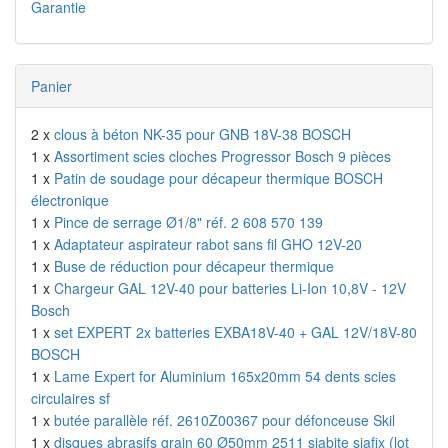
Garantie
Panier
2 x
clous à béton NK-35 pour GNB 18V-38 BOSCH
1 x
Assortiment scies cloches Progressor Bosch 9 pièces
1 x
Patin de soudage pour décapeur thermique BOSCH
électronique
1 x
Pince de serrage Ø1/8" réf. 2 608 570 139
1 x
Adaptateur aspirateur rabot sans fil GHO 12V-20
1 x
Buse de réduction pour décapeur thermique
1 x
Chargeur GAL 12V-40 pour batteries Li-Ion 10,8V - 12V
Bosch
1 x
set EXPERT 2x batteries EXBA18V-40 + GAL 12V/18V-80
BOSCH
1 x
Lame Expert for Aluminium 165x20mm 54 dents scies
circulaires sf
1 x
butée parallèle réf. 2610Z00367 pour défonceuse Skil
1 x
disques abrasifs grain 60 Ø50mm 2511 siabite siafix (lot