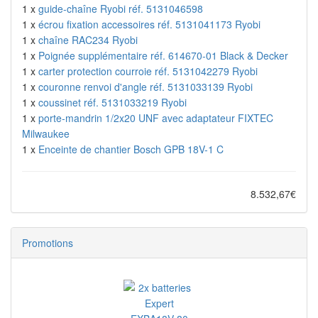
1 x
guide-chaîne Ryobi réf. 5131046598
1 x
écrou fixation accessoires réf. 5131041173 Ryobi
1 x
chaîne RAC234 Ryobi
1 x
Poignée supplémentaire réf. 614670-01 Black & Decker
1 x
carter protection courroie réf. 5131042279 Ryobi
1 x
couronne renvoi d'angle réf. 5131033139 Ryobi
1 x
coussinet réf. 5131033219 Ryobi
1 x
porte-mandrin 1/2x20 UNF avec adaptateur FIXTEC
Milwaukee
1 x
Enceinte de chantier Bosch GPB 18V-1 C
8.532,67€
Promotions