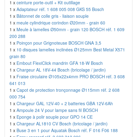
1 x
ceinture porte-outil + Kit outillage
1 x
Adaptateur réf. 1 608 005 008 GKS 55 Bosch
1 x
Bâtonnet de colle gris - liaison souple
1 x
meule cylindrique corindon Ø20mm - grain 60
1 x
Meule à lamelles Ø50mm - grain 120 BOSCH réf. 1 609
200 288
1 x
Poinçon pour Grignoteuse BOSCH GNA 3,5
1 x
10 disques lamelles inclinées Ø125mm Best Metal X571
grain 80
1 x
Embout FlexiClick mandrin GFA 18-W Bosch
1 x
Chargeur AL 18V-44 Bosch (bricolage / jardin)
1 x
Fraise circulaire Ø105x22x4mm PRO BOSCH réf. 3 608
641 013
1 x
Capot de protection tronçonnage Ø115mm réf. 2 608
000 754
1 x
Chargeur GAL 12V-40 + 2 batteries GBA 12V-6Ah
1 x
Ampoule 24 V pour lampe sans fil BOSCH
1 x
Eponge à polir souple pour GPO 14 CE
1 x
Chargeur AL1810 CV Bosch (bricolage / jardin)
1 x
Buse 3 en 1 pour Aquatak Bosch réf. F 016 F06 188