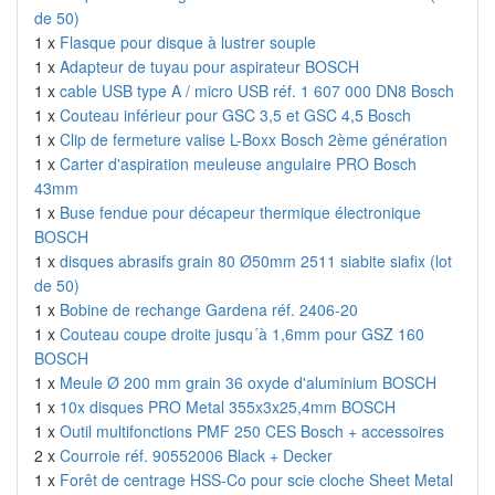
de 50)
1 x
Flasque pour disque à lustrer souple
1 x
Adapteur de tuyau pour aspirateur BOSCH
1 x
cable USB type A / micro USB réf. 1 607 000 DN8 Bosch
1 x
Couteau inférieur pour GSC 3,5 et GSC 4,5 Bosch
1 x
Clip de fermeture valise L-Boxx Bosch 2ème génération
1 x
Carter d'aspiration meuleuse angulaire PRO Bosch
43mm
1 x
Buse fendue pour décapeur thermique électronique
BOSCH
1 x
disques abrasifs grain 80 Ø50mm 2511 siabite siafix (lot
de 50)
1 x
Bobine de rechange Gardena réf. 2406-20
1 x
Couteau coupe droite jusqu´à 1,6mm pour GSZ 160
BOSCH
1 x
Meule Ø 200 mm grain 36 oxyde d'aluminium BOSCH
1 x
10x disques PRO Metal 355x3x25,4mm BOSCH
1 x
Outil multifonctions PMF 250 CES Bosch + accessoires
2 x
Courroie réf. 90552006 Black + Decker
1 x
Forêt de centrage HSS-Co pour scie cloche Sheet Metal