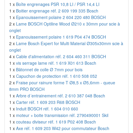
1 x
Boîte engrenages PSR 10,8 LI / PSR 14,4 LI
1 x
Boitier engrenage réf. 2 609 199 335 Bosch
1 x
Epanouissement polaire 2 604 220 480 BOSCH
2 x
Lame BOSCH Optiline Wood Ø210 x 30mm pour scie à
onglet
1 x
Epanouissement polaire 1 619 P04 474 BOSCH
2 x
Lame Bosch Expert for Multi Material Ø305x30mm scie à
onglet
4 x
Cable d'alimentation réf. 2 604 460 311 BOSCH
1 x
vis serrage lame réf. 1 619 X01 613 Bosch
1 x
Bâtonnet de colle Ø 7mm pour bois
1 x
Capuchon de protection réf. 1 610 508 052
2 x
Fraise pour rainure forme T Ø8,5 x Ø5,6mm - queue
8mm PRO BOSCH
1 x
Arbre d´entrainement réf. 2 610 387 048 Bosch
1 x
Carter réf. 1 609 203 R68 BOSCH
1 x
Induit BOSCH réf. 1 604 010 660
1 x
moteur + boite transmission réf. 2790490001 Skil
1 x
couteau diviseur réf. 1 619 P02 408 Bosch
1 x
Axe réf. 1 609 203 W42 pour commutateur Bosch