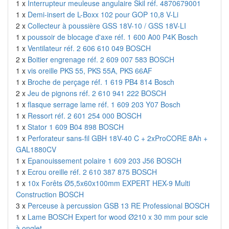
1 x
Interrupteur meuleuse angulaire Skil réf. 4870679001
1 x
Demi-insert de L-Boxx 102 pour GOP 10,8 V-Li
2 x
Collecteur à poussière GSS 18V-10 / GSS 18V-LI
1 x
poussoir de blocage d'axe réf. 1 600 A00 P4K Bosch
1 x
Ventilateur réf. 2 606 610 049 BOSCH
2 x
Boitier engrenage réf. 2 609 007 583 BOSCH
1 x
vis oreille PKS 55, PKS 55A, PKS 66AF
1 x
Broche de perçage réf. 1 619 PB4 814 Bosch
2 x
Jeu de pignons réf. 2 610 941 222 BOSCH
1 x
flasque serrage lame réf. 1 609 203 Y07 Bosch
1 x
Ressort réf. 2 601 254 000 BOSCH
1 x
Stator 1 609 B04 898 BOSCH
1 x
Perforateur sans-fil GBH 18V-40 C + 2xProCORE 8Ah +
GAL1880CV
1 x
Epanouissement polaire 1 609 203 J56 BOSCH
1 x
Ecrou oreille réf. 2 610 387 875 BOSCH
1 x
10x Forêts Ø5,5x60x100mm EXPERT HEX-9 Multi
Construction BOSCH
3 x
Perceuse à percussion GSB 13 RE Professional BOSCH
1 x
Lame BOSCH Expert for wood Ø210 x 30 mm pour scie
à onglet