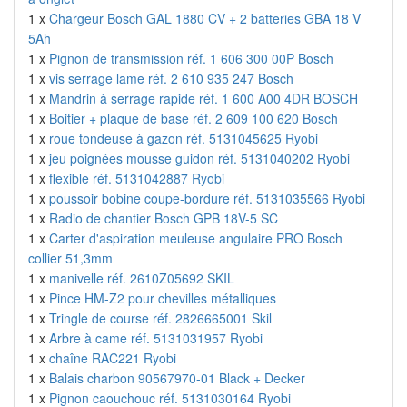
1 x
Chargeur Bosch GAL 1880 CV + 2 batteries GBA 18 V
5Ah
1 x
Pignon de transmission réf. 1 606 300 00P Bosch
1 x
vis serrage lame réf. 2 610 935 247 Bosch
1 x
Mandrin à serrage rapide réf. 1 600 A00 4DR BOSCH
1 x
Boitier + plaque de base réf. 2 609 100 620 Bosch
1 x
roue tondeuse à gazon réf. 5131045625 Ryobi
1 x
jeu poignées mousse guidon réf. 5131040202 Ryobi
1 x
flexible réf. 5131042887 Ryobi
1 x
poussoir bobine coupe-bordure réf. 5131035566 Ryobi
1 x
Radio de chantier Bosch GPB 18V-5 SC
1 x
Carter d'aspiration meuleuse angulaire PRO Bosch
collier 51,3mm
1 x
manivelle réf. 2610Z05692 SKIL
1 x
Pince HM-Z2 pour chevilles métalliques
1 x
Tringle de course réf. 2826665001 Skil
1 x
Arbre à came réf. 5131031957 Ryobi
1 x
chaîne RAC221 Ryobi
1 x
Balais charbon 90567970-01 Black + Decker
1 x
Pignon caouchouc réf. 5131030164 Ryobi