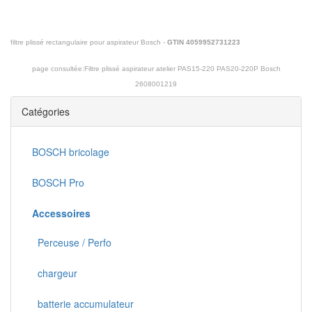
filtre plissé rectangulaire pour aspirateur Bosch -
GTIN 4059952731223
page consultée:
Filtre plissé aspirateur atelier PAS15-220 PAS20-220P Bosch
2608001219
Catégories
BOSCH bricolage
BOSCH Pro
Accessoires
Perceuse / Perfo
chargeur
batterie accumulateur