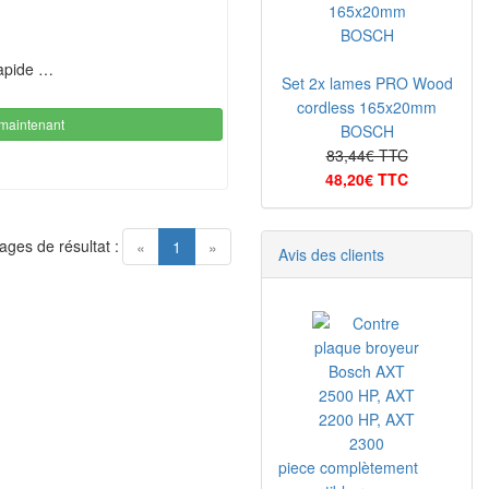
rapide …
Set 2x lames PRO Wood
cordless 165x20mm
maintenant
BOSCH
83,44€ TTC
48,20€ TTC
ages de résultat :
(current)
«
1
»
Avis des clients
piece complètement