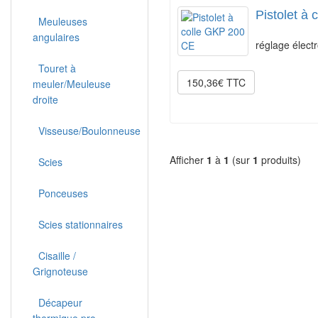
Pistolet à
Meuleuses
angulaires
réglage élect
Touret à
150,36€ TTC
meuler/Meuleuse
droite
Visseuse/Boulonneuse
Afficher
1
à
1
(sur
1
produits)
Scies
Ponceuses
Scies stationnaires
Cisaille /
Grignoteuse
Décapeur