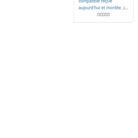
compatible reçue
aujourd'hui et montée ,i
...