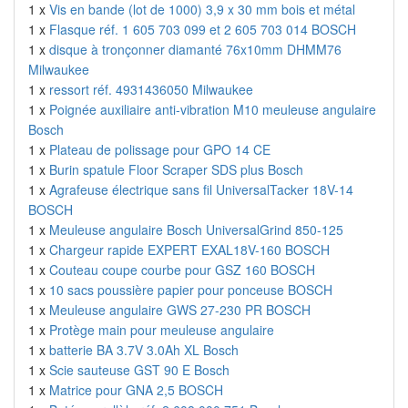
1 x
Vis en bande (lot de 1000) 3,9 x 30 mm bois et métal
1 x
Flasque réf. 1 605 703 099 et 2 605 703 014 BOSCH
1 x
disque à tronçonner diamanté 76x10mm DHMM76
Milwaukee
1 x
ressort réf. 4931436050 Milwaukee
1 x
Poignée auxiliaire anti-vibration M10 meuleuse angulaire
Bosch
1 x
Plateau de polissage pour GPO 14 CE
1 x
Burin spatule Floor Scraper SDS plus Bosch
1 x
Agrafeuse électrique sans fil UniversalTacker 18V-14
BOSCH
1 x
Meuleuse angulaire Bosch UniversalGrind 850-125
1 x
Chargeur rapide EXPERT EXAL18V-160 BOSCH
1 x
Couteau coupe courbe pour GSZ 160 BOSCH
1 x
10 sacs poussière papier pour ponceuse BOSCH
1 x
Meuleuse angulaire GWS 27-230 PR BOSCH
1 x
Protège main pour meuleuse angulaire
1 x
batterie BA 3.7V 3.0Ah XL Bosch
1 x
Scie sauteuse GST 90 E Bosch
1 x
Matrice pour GNA 2,5 BOSCH