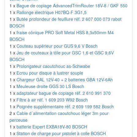
1 x
Bague de copiage AdvancedTrimRouter 18V-8 / GKF 550
1 x
Rallonge électrique H07BQ-F 3G1,5
1 x
Butée profondeur de feuillure réf. 2 607 000 073 rabot
BOSCH
1 x
fraise cônique PRO Soft Metal HSS 8,3x50mm M4
BOSCH
1 x
Couteau supérieur pour GUS 9,6 V Bosch
1 x
Jeu de couteaux à tôle pour GSC 1,6 et GSC 9,6V
BOSCH
1 x
Prolongateur caoutchouc as-Schwabe
1 x
Ecrou pour disque à lustrer souple
1 x
Chargeur GAL 12V-40 + 2 batteries GBA 12V-6Ah
1 x
Meuleuse droite GGS 30 LS Bosch
1 x
adaptateur bague de copiage réf. 2 610 991 370
1 x
Filtre à air réf. 1 609 203 W92 Bosch
1 x
Poignée supplémentaire réf. 2 609 199 582 Bosch
2 x
Cable d´alimentation caoutchouc léger 3m pour
perceuse
1 x
batterie Expert EXBA18V-80 BOSCH
1 x
Station de charge pour pistolet à colle BOSCH