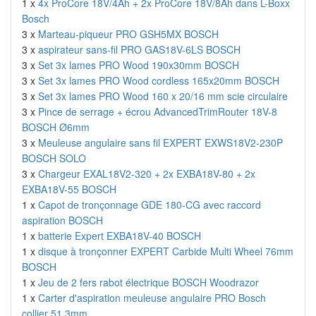
1 x
4x ProCore 18V/4Ah + 2x ProCore 18V/8Ah dans L-Boxx
Bosch
3 x
Marteau-piqueur PRO GSH5MX BOSCH
3 x
aspirateur sans-fil PRO GAS18V-6LS BOSCH
3 x
Set 3x lames PRO Wood 190x30mm BOSCH
3 x
Set 3x lames PRO Wood cordless 165x20mm BOSCH
3 x
Set 3x lames PRO Wood 160 x 20/16 mm scie circulaire
3 x
Pince de serrage + écrou AdvancedTrimRouter 18V-8
BOSCH Ø6mm
3 x
Meuleuse angulaire sans fil EXPERT EXWS18V2-230P
BOSCH SOLO
3 x
Chargeur EXAL18V2-320 + 2x EXBA18V-80 + 2x
EXBA18V-55 BOSCH
1 x
Capot de tronçonnage GDE 180-CG avec raccord
aspiration BOSCH
1 x
batterie Expert EXBA18V-40 BOSCH
1 x
disque à tronçonner EXPERT Carbide Multi Wheel 76mm
BOSCH
1 x
Jeu de 2 fers rabot électrique BOSCH Woodrazor
1 x
Carter d'aspiration meuleuse angulaire PRO Bosch
collier 51,3mm