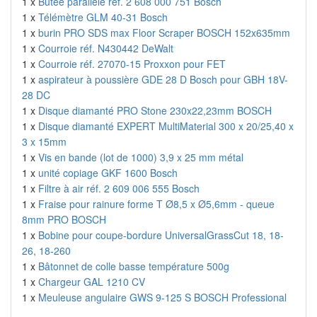
1 x
Butée parallèle réf. 2 608 000 751 Bosch
1 x
Télémètre GLM 40-31 Bosch
1 x
burin PRO SDS max Floor Scraper BOSCH 152x635mm
1 x
Courroie réf. N430442 DeWalt
1 x
Courroie réf. 27070-15 Proxxon pour FET
1 x
aspirateur à poussière GDE 28 D Bosch pour GBH 18V-
28 DC
1 x
Disque diamanté PRO Stone 230x22,23mm BOSCH
1 x
Disque diamanté EXPERT MultiMaterial 300 x 20/25,40 x
3 x 15mm
1 x
Vis en bande (lot de 1000) 3,9 x 25 mm métal
1 x
unité copiage GKF 1600 Bosch
1 x
Filtre à air réf. 2 609 006 555 Bosch
1 x
Fraise pour rainure forme T Ø8,5 x Ø5,6mm - queue
8mm PRO BOSCH
1 x
Bobine pour coupe-bordure UniversalGrassCut 18, 18-
26, 18-260
1 x
Bâtonnet de colle basse température 500g
1 x
Chargeur GAL 1210 CV
1 x
Meuleuse angulaire GWS 9-125 S BOSCH Professional