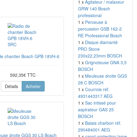
1 x
Agitateur / malaxeur
GRW 140 Bosch
professional
1 x
Perceuse à
percussion GSB 162-2
RE Professional Bosch
1 x
Disque diamanté
PRO Stone
230x22,23mm BOSCH
de chantier Bosch GPB 18VH-6 SRC
1 x
Grignoteuse GNA 3,5
BOSCH
592,35€ TTC
1 x
Meuleuse droite GGS
28 C BOSCH
Détails
Acheter
1 x
Courroie réf.
4931443317 AEG
1 x
Sac intissé pour
aspirateur GAS 25
BOSCH
1 x
Balais charbon réf.
290484001 AEG
use droite GGS 30 LS Bosch
1 x
capot protection lame