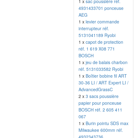
1 x
sac poussière réf.
4931433701 ponceuse
AEG
1 x
levier commande
interrupteur réf.
5131041189 Ryobi
1 x
capot de protection
réf. 1 619 X08 771
BOSCH
1 x
jeu de balais charbon
réf. 5131033582 Ryobi
1 x
Boîtier bobine fil ART
30-36 LI / ART Expert LI /
AdvancedGrassC
2 x
3 sacs poussière
papier pour ponceuse
BOSCH réf. 2 605 411
067
1 x
Burin pointu SDS max
Milwaukee 600mm réf.
4932343736