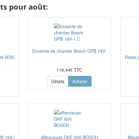
s pour août:
Enceinte de chantier Bosch GPB 18V-1 C
-66 BOSCH + L-BOXX
Radio 
118,44€ TTC
Détails
Acheter
PB 18V-6 C
affleureuse GKF 600 BOSCH
Meule