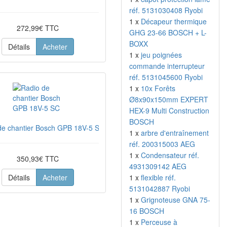
réf. 5131030408 Ryobi
1 x
Décapeur thermique
272,99€ TTC
GHG 23-66 BOSCH + L-
BOXX
Détails
Acheter
1 x
jeu poignées
commande interrupteur
réf. 5131045600 Ryobi
1 x
10x Forêts
Ø8x90x150mm EXPERT
HEX-9 Multi Construction
BOSCH
de chantier Bosch GPB 18V-5 SC
1 x
arbre d'entraînement
réf. 200315003 AEG
1 x
Condensateur réf.
350,93€ TTC
4931309142 AEG
Détails
Acheter
1 x
flexible réf.
5131042887 Ryobi
1 x
Grignoteuse GNA 75-
16 BOSCH
1 x
Perceuse à