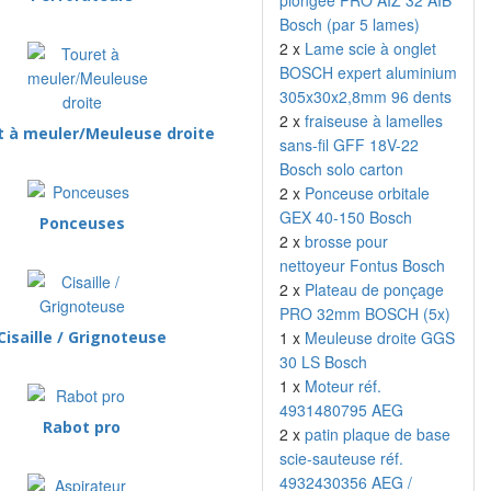
plongée PRO AIZ 32 AIB
Bosch (par 5 lames)
2 x
Lame scie à onglet
BOSCH expert aluminium
305x30x2,8mm 96 dents
2 x
fraiseuse à lamelles
t à meuler/Meuleuse droite
sans-fil GFF 18V-22
Bosch solo carton
2 x
Ponceuse orbitale
GEX 40-150 Bosch
Ponceuses
2 x
brosse pour
nettoyeur Fontus Bosch
2 x
Plateau de ponçage
PRO 32mm BOSCH (5x)
Cisaille / Grignoteuse
1 x
Meuleuse droite GGS
30 LS Bosch
1 x
Moteur réf.
4931480795 AEG
Rabot pro
2 x
patin plaque de base
scie-sauteuse réf.
4932430356 AEG /