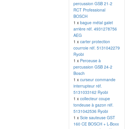
percussion GSB 21-2
RCT Professional
BOSCH
1 x
bague métal galet
arrière réf. 4931278756
AEG
1 x
carter protection
courroie réf. 5131042279
Ryobi
1 x
Perceuse à
percussion GSB 24-2
Bosch
1 x
curseur commande
interrupteur réf.
5131033162 Ryobi
1 x
collecteur coupe
tondeuse à gazon réf.
5131042536 Ryobi
1 x
Scie sauteuse GST
160 CE BOSCH + L-Boxx