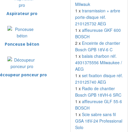
Milwauk
1 x
transmission + arbre
Aspirateur pro
porte-disque réf.
210125732 AEG
1 x
affleureuse GKF 600
BOSCH
2 x
Enceinte de chantier
Ponceuse béton
Bosch GPB 18V-6 C
1 x
balais charbon réf.
4931375556 Milwaukee /
AEG
écoupeur ponceur pro
1 x
set fixation disque réf.
210125740 AEG
1 x
Radio de chantier
Bosch GPB 18VH-6 SRC
1 x
affleureuse GLF 55-6
BOSCH
1 x
Scie sabre sans fil
GSA 18V-24 Professional
Solo