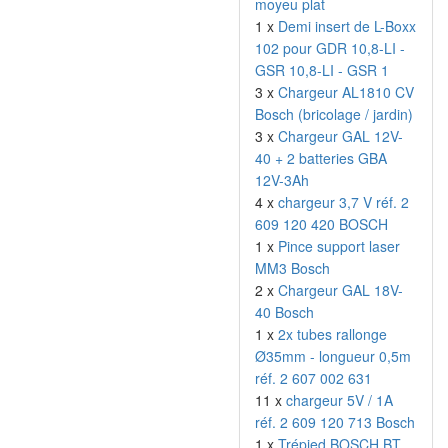
moyeu plat
1 x
Demi insert de L-Boxx
102 pour GDR 10,8-LI -
GSR 10,8-LI - GSR 1
3 x
Chargeur AL1810 CV
Bosch (bricolage / jardin)
3 x
Chargeur GAL 12V-
40 + 2 batteries GBA
12V-3Ah
4 x
chargeur 3,7 V réf. 2
609 120 420 BOSCH
1 x
Pince support laser
MM3 Bosch
2 x
Chargeur GAL 18V-
40 Bosch
1 x
2x tubes rallonge
Ø35mm - longueur 0,5m
réf. 2 607 002 631
11 x
chargeur 5V / 1A
réf. 2 609 120 713 Bosch
1 x
Trépied BOSCH BT