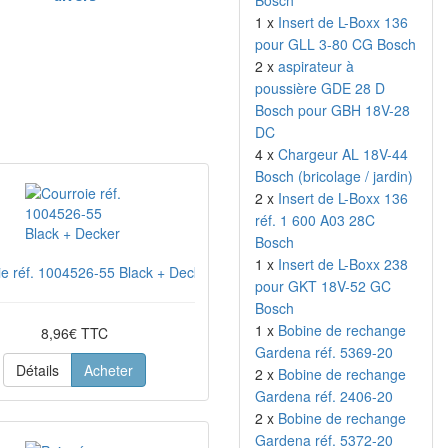
Bosch
1 x
Insert de L-Boxx 136
pour GLL 3-80 CG Bosch
2 x
aspirateur à
poussière GDE 28 D
Bosch pour GBH 18V-28
DC
4 x
Chargeur AL 18V-44
Bosch (bricolage / jardin)
2 x
Insert de L-Boxx 136
réf. 1 600 A03 28C
Bosch
1 x
Insert de L-Boxx 238
ie réf. 1004526-55 Black + Decker
pour GKT 18V-52 GC
Bosch
1 x
Bobine de rechange
8,96€ TTC
Gardena réf. 5369-20
Détails
Acheter
2 x
Bobine de rechange
Gardena réf. 2406-20
2 x
Bobine de rechange
Gardena réf. 5372-20