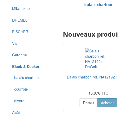
balais charbon
Milwaukee
DREMEL
FISCHER
Nouveaux produit
Vis
Gardena
Black & Decker
Balais charbon réf. NA121924
balais charbon
courroie
15,87€ TTC
divers
Détails
Acheter
AEG