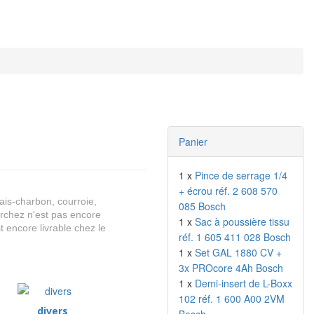
Panier
1 x
Pince de serrage 1/4
+ écrou réf. 2 608 570
lais-charbon, courroie,
085 Bosch
erchez n'est pas encore
1 x
Sac à poussière tissu
t encore livrable chez le
réf. 1 605 411 028 Bosch
1 x
Set GAL 1880 CV +
3x PROcore 4Ah Bosch
1 x
Demi-insert de L-Boxx
102 réf. 1 600 A00 2VM
divers