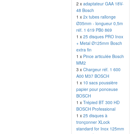
2 x
adaptateur GAA 18V-
48 Bosch
1 x
2x tubes rallonge
Ø35mm - longueur 0,5m
réf. 1 619 PB0 869
1 x
25 disques PRO Inox
+ Metal Ø125mm Bosch
extra fin
1 x
Pince articulée Bosch
MM2
3 x
Chargeur réf. 1 600
A00 M37 BOSCH
1 x
10 sacs poussière
papier pour ponceuse
BOSCH
1 x
Trépied BT 300 HD
BOSCH Professional
1 x
25 disques à
tronçonner XLock
standard for Inox 125mm