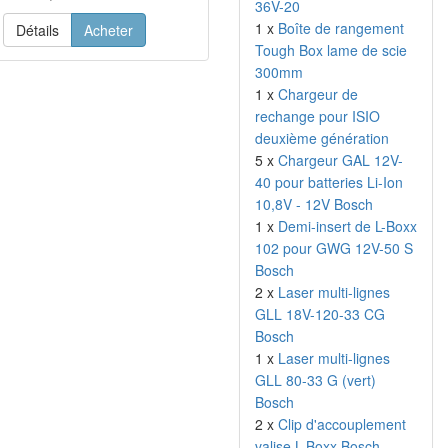
36V-20
1 x
Boîte de rangement
Détails
Acheter
Tough Box lame de scie
300mm
1 x
Chargeur de
rechange pour ISIO
deuxième génération
5 x
Chargeur GAL 12V-
40 pour batteries Li-Ion
10,8V - 12V Bosch
1 x
Demi-insert de L-Boxx
102 pour GWG 12V-50 S
Bosch
2 x
Laser multi-lignes
GLL 18V-120-33 CG
Bosch
1 x
Laser multi-lignes
GLL 80-33 G (vert)
Bosch
2 x
Clip d'accouplement
valise L-Boxx Bosch