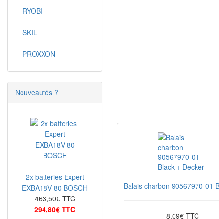
RYOBI
SKIL
PROXXON
Nouveautés ?
2x batteries Expert
Balais charbon 90567970-01 B
EXBA18V-80 BOSCH
463,50€ TTC
294,80€ TTC
8,09€ TTC