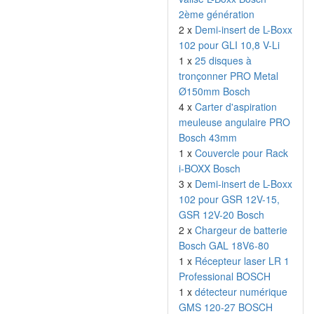
2ème génération
2 x
Demi-insert de L-Boxx
102 pour GLI 10,8 V-Li
1 x
25 disques à
tronçonner PRO Metal
Ø150mm Bosch
4 x
Carter d'aspiration
meuleuse angulaire PRO
Bosch 43mm
1 x
Couvercle pour Rack
i-BOXX Bosch
3 x
Demi-insert de L-Boxx
102 pour GSR 12V-15,
GSR 12V-20 Bosch
2 x
Chargeur de batterie
Bosch GAL 18V6-80
1 x
Récepteur laser LR 1
Professional BOSCH
1 x
détecteur numérique
GMS 120-27 BOSCH