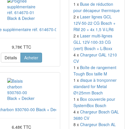
1 x
Buse de réduction
pour décapeur thermique
2 x
Laser lignes GCL
12V-50-22 CG Bosch +
e supplémentaire réf. 614670-01 Black & Decker
RM 20 + 4x 1,5 V-LR6
2 x
Laser multi-lignes
GLL 12V-100-33 CG
9,78€ TTC
(vert) Bosch + L-Boxx
4 x
Chargeur GAL 1210
Détails
Acheter
CV
1 x
Boîte de rangement
Tough Box taille M
1 x
disque à tronçonner
standard for Metal
Ø125mm Bosch
1 x
Box couvercle pour
SystemBox Bosch
 charbon 930760-00 Black + Decker
4 x
Chargeur Bosch GAL
3680 CV
8 x
Chargeur Bosch AL
6,48€ TTC