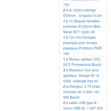
150
2 x
2x tubes rallonge
Ø35mm - longueur 0,5m
1 x
10 disques lamelles
inclinées Ø125mm Best
Metal X571 grain 40
1 x
12x mini-brosses
plastique pour brosse
plastique Ø180mm PWR
180
1 x
Niveau optique GOL
20 D Professional Bosch
3 x
Malaxeur inox pour
agitateur, filetage M 14
mâle, mélange bas en
2 x
chargeur 3,7V prise
chinoise réf. 2 609 120
495 Bosch
2 x
cable USB type A /
micro USB réf. 1 607 000