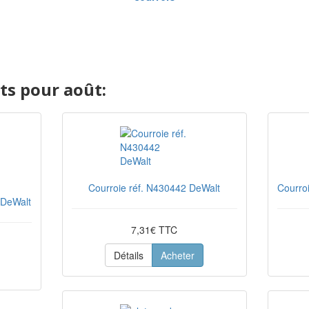
s pour août:
Courroie réf. N430442 DeWalt
Courro
 DeWalt
7,31€ TTC
Détails
Acheter