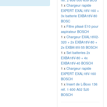
réf. 2 608 000 659 BOS
1 x
Chargeur rapide
EXPERT EXAL18V-160 +
3x batterie EXBA18V-80
BOSC
1 x
Filtre plissé E10 pour
aspirateur BOSCH
1 x
Chargeur EXAL18V2-
320 + 2x EXBA18V-80 +
2x EXBA18V-55 BOSCH
1 x
Set batteries 2x
EXBA18V-80 + 4x
EXBA18V-40 BOSCH
1 x
Chargeur rapide
EXPERT EXAL18V-160
BOSCH
1 x
Insert de L-Boxx 136
réf. 1 600 A02 SJ0
BOSCH