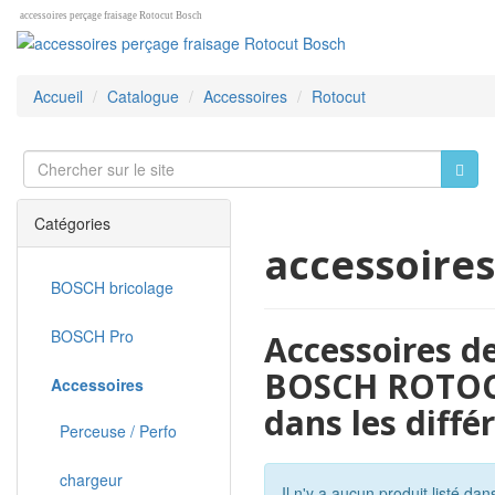
accessoires perçage fraisage Rotocut Bosch
Accueil
Catalogue
Accessoires
Rotocut
Catégories
accessoires
BOSCH bricolage
BOSCH Pro
Accessoires de
BOSCH ROTOCUT
Accessoires
dans les diff
Perceuse / Perfo
chargeur
Il n'y a aucun produit listé dan